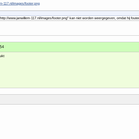
em-117.nl/images/footer.png
http://www.janwillem-117.nl/images/footer.png" kan niet worden weergegeven, omdat hij foute
:54
ukt