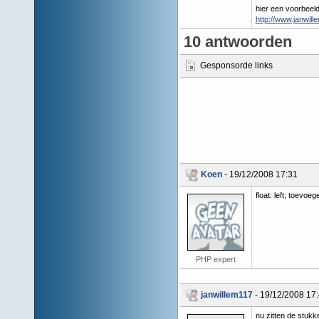
hier een voorbeel
http://www.janwill
10 antwoorden
Gesponsorde links
Koen
- 19/12/2008 17:31
float: left; toevoe
PHP expert
janwillem117
- 19/12/2008 17
nu zitten de stukk