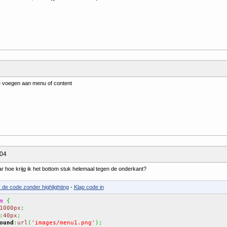
e voegen aan menu of content
:04
aar hoe krijg ik het bottom stuk helemaal tegen de onderkant?
k de code zonder highlighting
-
Klap code in
m
{
1000px
;
:
40px
;
ound
:
url
(
'images/menu1.png'
)
;