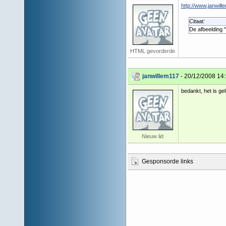
http://www.janwill
Citaat:
De afbeelding "
HTML gevorderde
janwillem117
- 20/12/2008 14
bedankt, het is gel
Nieuw lid
Gesponsorde links