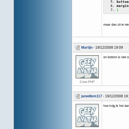
bottom
margin
}
maar dan zit ie ni
Martijn
- 19/12/2008 19:09
en bottom is niet
Crew PHP
janwillem117
- 19/12/2008 19
hoe krijg ik het d