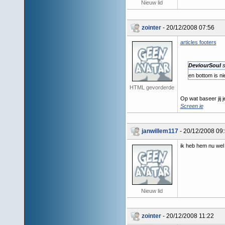
Nieuw lid
zointer
- 20/12/2008 07:56
articles footers
DeviourSoul
s
en bottom is n
HTML gevorderde
Op wat baseer jij j
Screen ie
janwillem117
- 20/12/2008 09
ik heb hem nu wel 
Nieuw lid
zointer
- 20/12/2008 11:22