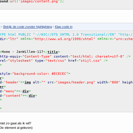
ound
:
url
(
'images/content.png'
)
;
 -
Bekijk de code zonder highlighting
-
Klap code in
YPE html PUBLIC "-//W3C//DTD XHTML 1.0 Transitional//EN" "http:/
 xmlns
 xmlns:v
dir
=
"ltr"
=
"http://www.w3.org/1999/xhtml"
=
"urn:sche
Home - JanWillem-117
>
<
>
/
title
>
http-equiv
=
"Content-Type"
content
=
"text/html; charset=utf-8"
/
>
rel
=
"stylesheet"
type
=
"text/css"
href
=
"stijl.css"
/
>
>
style
=
"background-color: #ECECEC"
>
r
><
d
=
'header'
img
alt
=
""
src
=
"images/header.png"
width
=
"800"
heigh
>
er
><
>
d
=
"menu"
/
div
><
>
d
=
"content"
/
div
>
>
niet zo gaat als ik wil?
 Div element al gelezen)