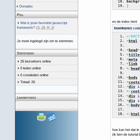
backgr
}
Donaties
Poll
en de index.html
Wat is jouw favoriete javascript
framework?
(
S: 18
,
R: 2
)
html4strict
code
<!DOCT
<
html
Je moet ingelogd zijn om te stemmen.
<
>
head
Statistieken
<
title
<
meta
26 bezoekers online
<
link
0 leden online
<
/
head
0 crewleden online
<
body
<
Totaal: 26
cente
<
div
i
<
/
cent
<
div
i
Linkpartners
<
div
i
<
/
body
<
/
html
hoe kan het dat ie 
(ik ben de tutorial