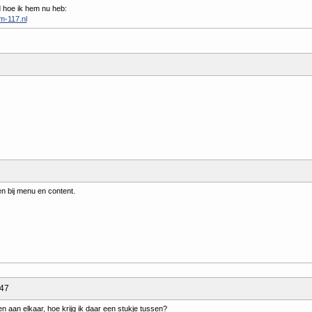
d hoe ik hem nu heb:
em-117.nl
gen bij menu en content.
:47
en aan elkaar, hoe krijg ik daar een stukje tussen?