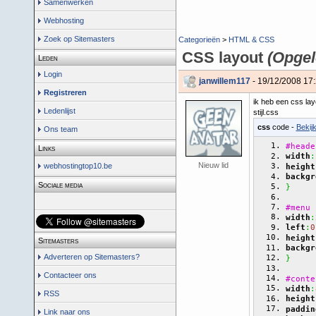
Samenwerken
Webhosting
Zoek op Sitemasters
Categorieën
>
HTML & CSS
CSS layout
(Opgel
Leden
Login
janwillem117
- 19/12/2008 17
Registreren
ik heb een css lay
Ledenlijst
stijl.css
css
code -
Bekij
Ons team
#heade
Links
width
:
Nieuw lid
webhostingtop10.be
height
backgr
Sociale media
}
#menu
width
:
left
:
0
height
Sitemasters
backgr
Adverteren op Sitemasters?
}
Contacteer ons
#conte
width
:
RSS
height
paddin
Link naar ons