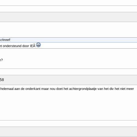
chreef:
iet ondersteund door IEÂ
e?
:58
helemaal aan de onderkant maar nou doet het achtergrondplaatje van het div het niet meer