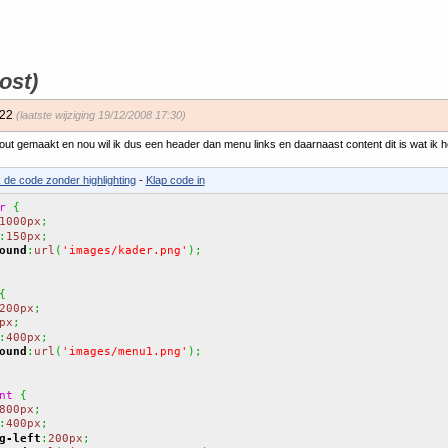
ost)
:22
(laatste wijziging 19/12/2008 17:30)
out gemaakt en nou wil ik dus een header dan menu links en daarnaast content dit is wat ik h
k de code zonder highlighting
-
Klap code in
r
{
1000px
;
:
150px
;
ound
:
url
(
'images/kader.png'
)
;
{
200px
;
px
;
:
400px
;
ound
:
url
(
'images/menu1.png'
)
;
nt
{
800px
;
:
400px
;
g-left
:
200px
;