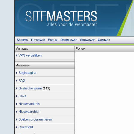
Scripts
-
Tutorials
-
Forum
-
Downloads
-
Showcase
-
Contact
Artikels
Forum
VPN vergelijken
Algemeen
Beginpagina
FAQ
Grafische worm
(243)
Links
Nieuwsartikels
Nieuwsarchief
Boeken programmeren
Overzicht