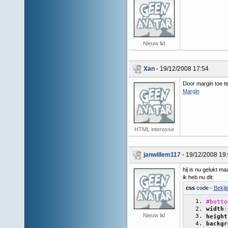
Nieuw lid
Xan
- 19/12/2008 17:54
Door margin toe t
Margin
HTML interesse
janwillem117
- 19/12/2008 19
hij is nu gelukt m
ik heb nu dit:
css
code -
Bekij
#botto
width
:
Nieuw lid
height
backgr