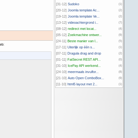
[31-12]
Sudoko
(1)
[20-12]
Joomla template Ac...
(2)
[19-12]
Joomla template Ve...
(2)
[13-12]
videoachtergrond i...
(7)
[08-12]
redirect met locat...
(4)
[05-12]
Zoekmachine ontwer...
(9)
[24-11]
Beste manier van l...
(5)
eb:
[17-11]
Uiterlijk op één s...
(1)
[07-11]
Dragula drag and drop
(2)
[01-11]
FatSecret REST API...
(0)
[31-10]
IcePay API werkend...
(4)
[24-10]
meermaals invulfor...
(8)
[21-10]
Auto Open ComboBox...
(9)
[11-10]
html5 layout met 2...
(1)