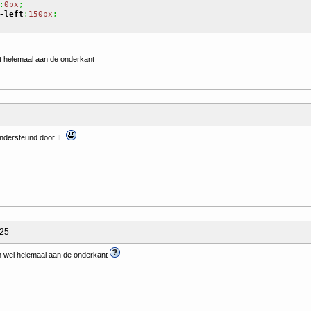
:
0px
;
-left
:
150px
;
et helemaal aan de onderkant
 ondersteund door IE
:25
an wel helemaal aan de onderkant