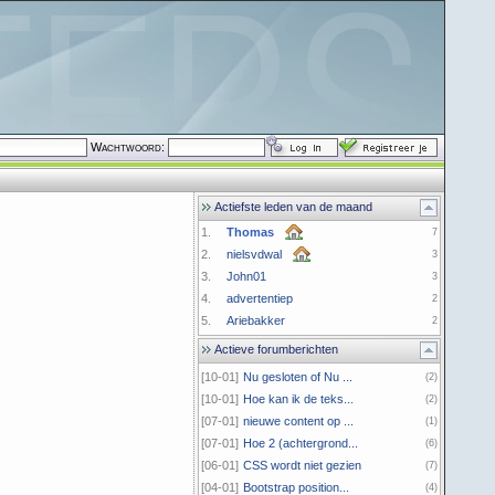
Wachtwoord:
Actiefste leden van de maand
1.
Thomas
7
2.
nielsvdwal
3
3.
John01
3
4.
advertentiep
2
5.
Ariebakker
2
Actieve forumberichten
[10-01]
Nu gesloten of Nu ...
(2)
[10-01]
Hoe kan ik de teks...
(2)
[07-01]
nieuwe content op ...
(1)
[07-01]
Hoe 2 (achtergrond...
(6)
[06-01]
CSS wordt niet gezien
(7)
[04-01]
Bootstrap position...
(4)