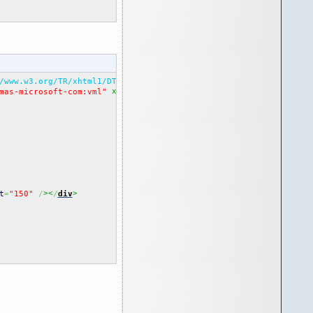
/www.w3.org/TR/xhtml1/DTD/xhtml1-transitional.dtd">
 xmlns:o
mas-microsoft-com:vml"
=
"urn:schemas-microsoft-com:office
><
>
t
=
"150"
/
/
div