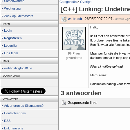
Samenwerken
Categorieën
>
Overige
[C++] Linking: Undefi
Webhosting
Zoek op Sitemasters
webstab
- 26/05/2007 22:07
(laatste wij
Leden
Hallo,
Login
Ik zit met een ambetante erro
Registreren
Ik probeer twee files te linke
Een file waar alle functies i
Ledenlijst
Ons team
PHP ver
Maar per functie die ik van v
gevorderde
dat komt omdat in toep.cpp 
Links
Files zijn offline gehaad
webhostingtop10.be
Merci alvast
Sociale media
(Misschien handig voor te we
3 antwoorden
Sitemasters
Gesponsorde links
Adverteren op Sitemasters?
Contacteer ons
RSS
Link naar ons