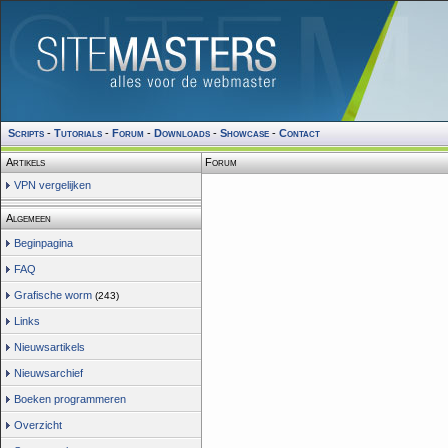
Scripts
-
Tutorials
-
Forum
-
Downloads
-
Showcase
-
Contact
Artikels
Forum
VPN vergelijken
Algemeen
Beginpagina
FAQ
Grafische worm
(243)
Links
Nieuwsartikels
Nieuwsarchief
Boeken programmeren
Overzicht