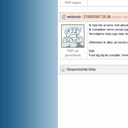
PHP expert
webstab
- 27/05/2007 20:36
(laatste wij
Ik heb het al eens met absol
Ik compileer eerst vector.cpp
Vervolgens toep.cpp naar een 
(Wanneer ik alles uit vector
PHP ver
Edit:
gevorderde
Fout lag bij de compiler. Inm
Gesponsorde links