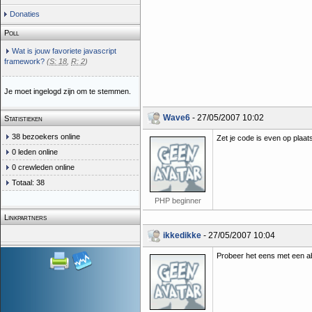
Donaties
Poll
Wat is jouw favoriete javascript
framework?
(
S: 18
,
R: 2
)
Je moet ingelogd zijn om te stemmen.
Wave6
- 27/05/2007 10:02
Statistieken
38 bezoekers online
Zet je code is even op plaa
0 leden online
0 crewleden online
Totaal: 38
PHP beginner
Linkpartners
ikkedikke
- 27/05/2007 10:04
Probeer het eens met een a