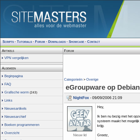
Scripts
-
Tutorials
-
Forum
-
Downloads
-
Showcase
-
Contact
Artikels
Forum
VPN vergelijken
Algemeen
Beginpagina
Categorieën
>
Overige
FAQ
eGroupware op Debian
Grafische worm
(243)
NightFox
- 09/09/2006 21:09
Links
Hey,
Nieuwsartikels
Ik ben nu bezig met het opze
Nieuwsarchief
systeem maakt het mogelijk om
Boeken programmeren
krijg.
Overzicht
Nieuw lid
Greetz,