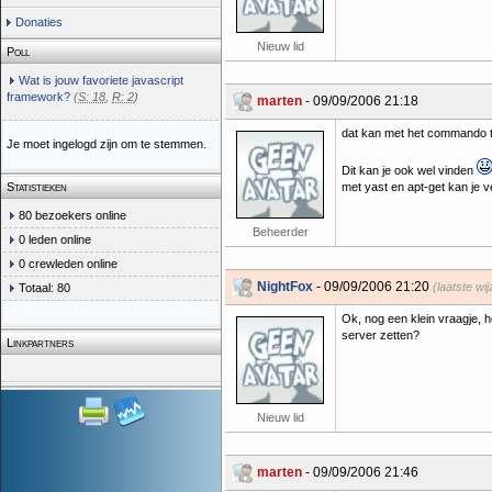
Donaties
Nieuw lid
Poll
Wat is jouw favoriete javascript
framework?
(
S: 18
,
R: 2
)
marten
- 09/09/2006 21:18
dat kan met het commando 
Je moet ingelogd zijn om te stemmen.
Dit kan je ook wel vinden
Statistieken
met yast en apt-get kan je v
80 bezoekers online
Beheerder
0 leden online
0 crewleden online
NightFox
- 09/09/2006 21:20
(laatste wi
Totaal: 80
Ok, nog een klein vraagje, h
server zetten?
Linkpartners
Nieuw lid
marten
- 09/09/2006 21:46