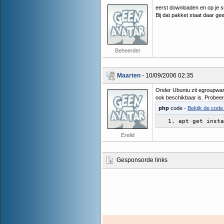
eerst downloaden en op je 
Bij dat pakket staat daar geen
Beheerder
Maarten
- 10/09/2006 02:35
Onder Ubuntu zit egroupware 
ook beschikbaar is. Probeer
php
code -
Bekijk de code 
apt
get insta
-
Erelid
Gesponsorde links