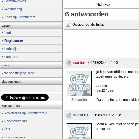
Samenwerken
NightFox
Webhosting
6 antwoorden
Zoek op Sitemasters
Gesponsorde links
Leden
Login
Registreren
Ledenlijst
Ons team
marten
- 09/09/2006 21:13
Links
je hebt verschillende meth
webhostingtop10.be
Zoek eens op deze 2
Sociale media
apt-get
yast2 / yast
Beheerder
Daar zal het vast mee lukke
Sitemasters
Adverteren op Sitemasters?
NightFox
- 09/09/2006 21:16
Contacteer ons
Maar ik wee tniet of deze pa
te zetten?
RSS
Link naar ons