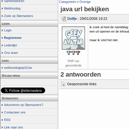
Samenwerken
Categorieën
>
Overige
java url bekijken
Webhosting
Zoek op Sitemasters
Dolfje
- 29/01/2006 19:22
Leden
ik zoek al heel de namiddag 
Login
een url openen en de inhou
Registreren
maar ik vind het niet.
Ledenlijst
Ons team
Links
PHP ver
gevorderde
webhostingtop10.be
2 antwoorden
Sociale media
Gesponsorde links
Sitemasters
Adverteren op Sitemasters?
Contacteer ons
RSS
Link naar ons