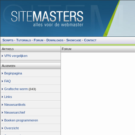
Scripts
-
Tutorials
-
Forum
-
Downloads
-
Showcase
-
Contact
Artikels
Forum
VPN vergelijken
Algemeen
Beginpagina
FAQ
Grafische worm
(243)
Links
Nieuwsartikels
Nieuwsarchief
Boeken programmeren
Overzicht