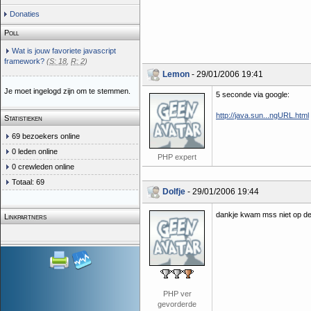
Donaties
Poll
Wat is jouw favoriete javascript
framework?
(
S: 18
,
R: 2
)
Lemon
- 29/01/2006 19:41
Je moet ingelogd zijn om te stemmen.
5 seconde via google:
http://java.sun...ngURL.html
Statistieken
69 bezoekers online
0 leden online
PHP expert
0 crewleden online
Totaal: 69
Dolfje
- 29/01/2006 19:44
dankje kwam mss niet op d
Linkpartners
PHP ver
gevorderde