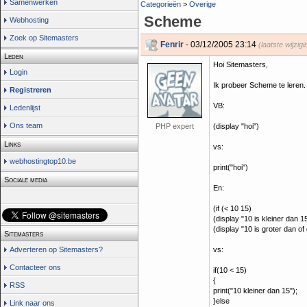
Samenwerken
Categorieën
>
Overige
Scheme
Webhosting
Zoek op Sitemasters
Fenrir
- 03/12/2005 23:14
(laatste wijzig
Leden
Hoi Sitemasters,
Login
Ik probeer Scheme te leren.
Registreren
VB:
Ledenlijst
Ons team
PHP expert
(display "hoi")
Links
vs:
webhostingtop10.be
print("hoi")
Sociale media
En:
(if (< 10 15)
(display "10 is kleiner dan 1
(display "10 is groter dan of 
Sitemasters
Adverteren op Sitemasters?
vs:
Contacteer ons
if(10 < 15)
{
RSS
print("10 kleiner dan 15");
}else
Link naar ons