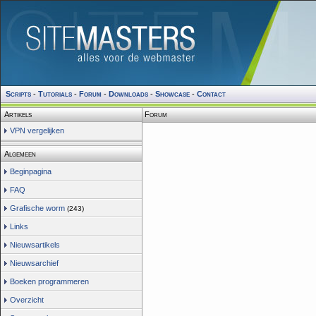
Scripts
-
Tutorials
-
Forum
-
Downloads
-
Showcase
-
Contact
Artikels
Forum
VPN vergelijken
Algemeen
Beginpagina
FAQ
Grafische worm
(243)
Links
Nieuwsartikels
Nieuwsarchief
Boeken programmeren
Overzicht