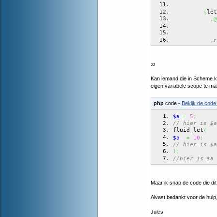
             
let
(
,@
             
             
r
,
:o
Kan iemand die in Scheme k
eigen variabele scope te ma
php
code -
Bekijk de code 
$a
=
5
;
// hier is $a
fluid_let
(
$a
=
10
;
// hier is $a
)
;
//hier is $a 
Maar ik snap de code die dit
Alvast bedankt voor de hulp
Jules