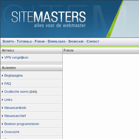
Scripts
-
Tutorials
-
Forum
-
Downloads
-
Showcase
-
Contact
Artikels
Forum
VPN vergelijken
Algemeen
Beginpagina
FAQ
Grafische worm
(243)
Links
Nieuwsartikels
Nieuwsarchief
Boeken programmeren
Overzicht