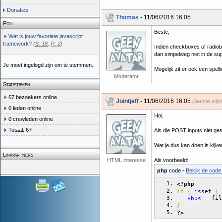
Donaties
Thomas
- 11/06/2016 16:05
Poll
Beste,
Wat is jouw favoriete javascript
framework?
(
S: 18
,
R: 2
)
Indien checkboxes of radiob
dan simpelweg niet in de su
Je moet ingelogd zijn om te stemmen.
Mogelijk zit er ook een spell
Moderator
Statistieken
67 bezoekers online
Jointjeff
- 11/06/2016 16:05
(laatste wij
0 leden online
Hoi,
0 crewleden online
Totaal: 67
Als die POST inputs niet ges
Wat je dus kan doen is kijke
Linkpartners
HTML interesse
Als voorbeeld:
php
code -
Bekijk de code 
<?php
if
(
isset
(
 fil
$bus
=
}
?>