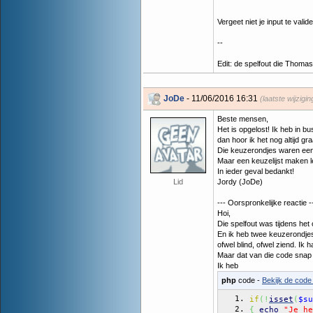
Vergeet niet je input te valide
--
Edit: de spelfout die Thomas
JoDe
- 11/06/2016 16:31
(laatste wijzigi
Beste mensen,
Het is opgelost! Ik heb in b
dan hoor ik het nog altijd gr
Die keuzerondjes waren een a
Maar een keuzelijst maken l
In ieder geval bedankt!
Lid
Jordy (JoDe)
--- Oorspronkelijke reactie -
Hoi,
Die spelfout was tijdens het
En ik heb twee keuzerondjes,
ofwel blind, ofwel ziend. Ik 
Maar dat van die code snap 
Ik heb
php
code -
Bekijk de code 
if
(
!
isset
(
$su
{
echo
"Je he