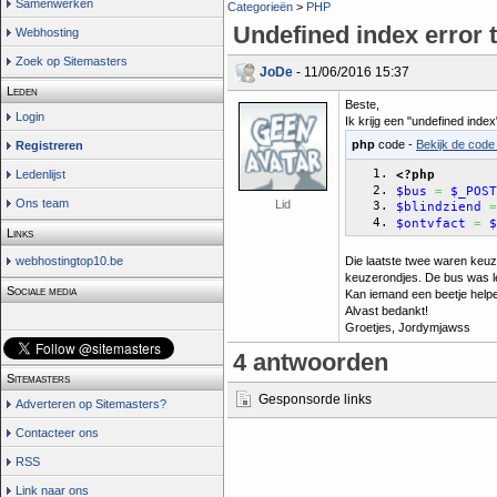
Samenwerken
Categorieën
>
PHP
Undefined index error 
Webhosting
Zoek op Sitemasters
JoDe
- 11/06/2016 15:37
Leden
Beste,
Login
Ik krijg een "undefined inde
php
code -
Bekijk de code 
Registreren
<?php
Ledenlijst
$bus
=
$_POST
Ons team
Lid
$blindziend
=
$ontvfact
=
$
Links
webhostingtop10.be
Die laatste twee waren keuz
keuzerondjes. De bus was le
Sociale media
Kan iemand een beetje help
Alvast bedankt!
Groetjes, Jordymjawss
4 antwoorden
Sitemasters
Gesponsorde links
Adverteren op Sitemasters?
Contacteer ons
RSS
Link naar ons