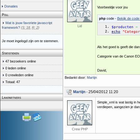
Donaties
Voorbeeldje voor jou
Poll
php
code -
Bekijk de code 
Wat is jouw favoriete javascript
Lid
$producten
=
framework?
(
S: 18
,
R: 2
)
echo
"Categor
Je moet ingelogd zijn om te stemmen.
Als het goed is geeft die dan
Statistieken
Categorie van de Canon EOS
47 bezoekers online
0 leden online
David,
0 crewleden online
Bedankt door:
Martijn
Totaal: 47
Martijn
- 25/04/2012 11:20
Linkpartners
Simple_xml is wat lastig in h
verdiepen, aangezien je dan
Crew PHP