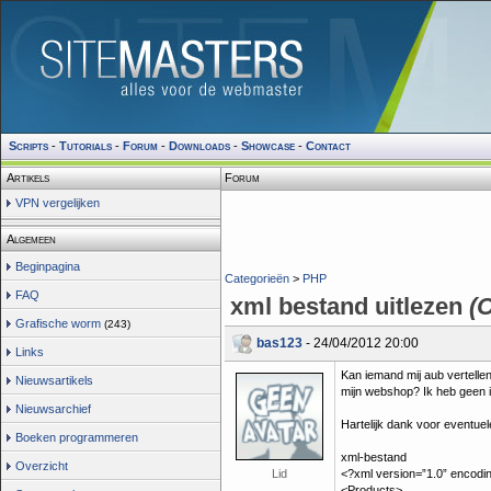
Scripts
-
Tutorials
-
Forum
-
Downloads
-
Showcase
-
Contact
Artikels
Forum
VPN vergelijken
Algemeen
Beginpagina
Categorieën
>
PHP
FAQ
xml bestand uitlezen
(
Grafische worm
(243)
bas123
- 24/04/2012 20:00
Links
Kan iemand mij aub vertellen
Nieuwsartikels
mijn webshop? Ik heb geen 
Nieuwsarchief
Hartelijk dank voor eventuel
Boeken programmeren
xml-bestand
Overzicht
Lid
<?xml version=”1.0” encodi
<Products>