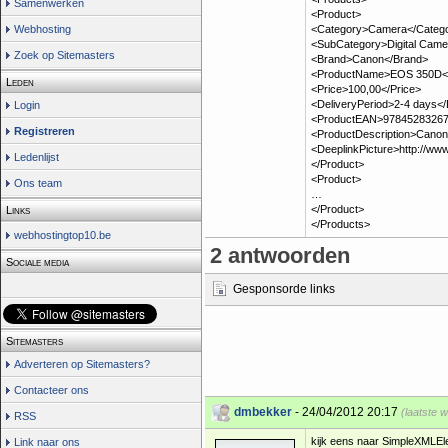
Samenwerken
<Product>
Webhosting
<Category>Camera</Categ
<SubCategory>Digital Cam
Zoek op Sitemasters
<Brand>Canon</Brand>
<ProductName>EOS 350D<
Leden
<Price>100,00</Price>
<DeliveryPeriod>2-4 days</
Login
<ProductEAN>97845283267
Registreren
<ProductDescription>Canon 
<DeeplinkPicture>http://w
Ledenlijst
</Product>
<Product>
Ons team
…
</Product>
Links
</Products>
webhostingtop10.be
2 antwoorden
Sociale media
Gesponsorde links
Sitemasters
Adverteren op Sitemasters?
Contacteer ons
dmbekker
- 24/04/2012 20:17
(laatste 
RSS
kijk eens naar SimpleXMLE
Link naar ons