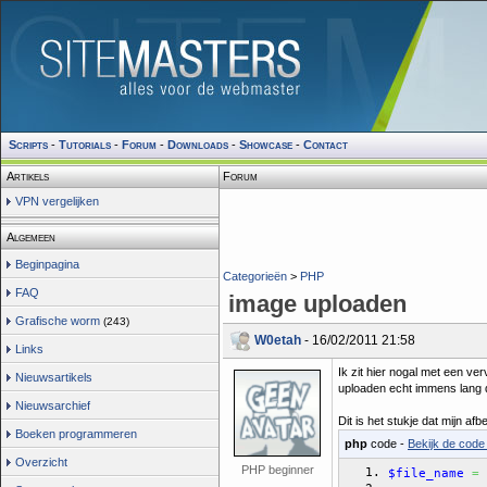
Scripts
-
Tutorials
-
Forum
-
Downloads
-
Showcase
-
Contact
Artikels
Forum
VPN vergelijken
Algemeen
Beginpagina
Categorieën
>
PHP
FAQ
image uploaden
Grafische worm
(243)
W0etah
- 16/02/2011 21:58
Links
Ik zit hier nogal met een ve
Nieuwsartikels
uploaden echt immens lang duu
Nieuwsarchief
Dit is het stukje dat mijn afb
Boeken programmeren
php
code -
Bekijk de code 
Overzicht
PHP beginner
$file_name
=