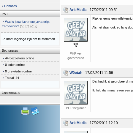
Donaties
ArieMedia
- 17/02/2011 09:51
Poll
Plak er eens een willekeurig
Wat is jouw favoriete javascript
framework?
(
S: 18
,
R: 2
)
Als het daar ook zo lang duur
Je moet ingelogd zijn om te stemmen.
Statistieken
PHP ver
gevorderde
44 bezoekers online
0 leden online
0 crewleden online
W0etah
- 17/02/2011 11:59
Totaal: 44
Dat had ik al geprobeerd, m
Ik heb dan maar even een js 
Linkpartners
PHP beginner
ArieMedia
- 17/02/2011 12:10