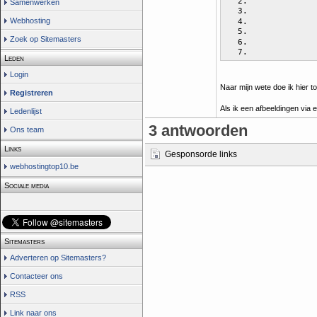
Samenwerken
Webhosting
Zoek op Sitemasters
Leden
Login
Naar mijn wete doe ik hier t
Registreren
Als ik een afbeeldingen via
Ledenlijst
3 antwoorden
Ons team
Links
Gesponsorde links
webhostingtop10.be
Sociale media
Sitemasters
Adverteren op Sitemasters?
Contacteer ons
RSS
Link naar ons