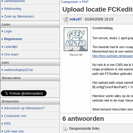
Samenwerken
Categorieën
>
PHP
Upload locatie FCKedit
Webhosting
Zoek op Sitemasters
mike87
- 01/04/2009 16:03
Leden
Goedemiddag,
Login
Ten eerste, leuke 1 april gr
Registreren
Ledenlijst
Ten tweede had ik een vraag
Momenteel ben ik een websit
Ons team
Nieuw lid
http://test.website.nl/nieuw
Links
Nu heb ik in het CMS dat ik
enige probleem is dat wanne
webhostingtop10.be
path dat FCKeditor gebruikt.
Sociale media
Het upload path staat namelij
$Config['UserFilesPath'] = '/
Hierdoor werkt alles op de t
website niet in de map 'nieu
Sitemasters
Adverteren op Sitemasters?
Weet iemand misschien een 
Contacteer ons
6 antwoorden
RSS
Gesponsorde links
Link naar ons