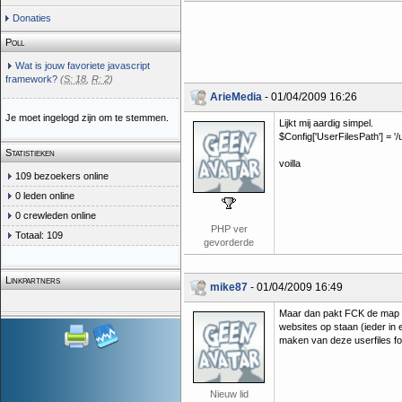
Donaties
Poll
Wat is jouw favoriete javascript
framework?
(
S: 18
,
R: 2
)
ArieMedia
- 01/04/2009 16:26
Je moet ingelogd zijn om te stemmen.
Lijkt mij aardig simpel.
$Config['UserFilesPath'] = '/us
Statistieken
voilla
109 bezoekers online
0 leden online
0 crewleden online
PHP ver
Totaal: 109
gevorderde
Linkpartners
mike87
- 01/04/2009 16:49
Maar dan pakt FCK de map us
websites op staan (ieder in
maken van deze userfiles fold
Nieuw lid