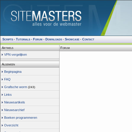
Scripts
-
Tutorials
-
Forum
-
Downloads
-
Showcase
-
Contact
Artikels
Forum
VPN vergelijken
Algemeen
Beginpagina
FAQ
Grafische worm
(243)
Links
Nieuwsartikels
Nieuwsarchief
Boeken programmeren
Overzicht