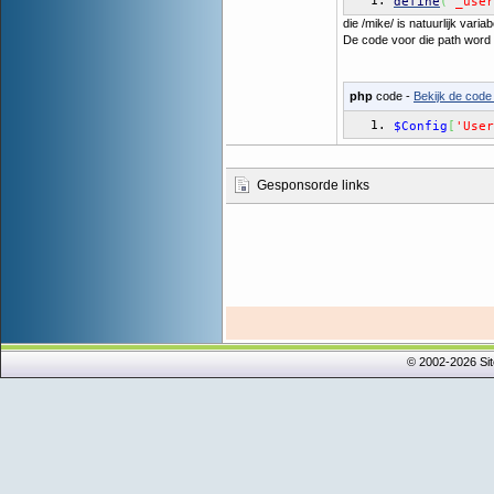
define
(
'_user
die /mike/ is natuurlijk vari
De code voor die path word
php
code -
Bekijk de code 
$Config
[
'User
Gesponsorde links
© 2002-2026 Si