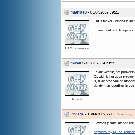
mathiasB
- 01/04/2009 19:21
Dat is toeval.. iemand in me
Je moet dat path bekijken van
HTML interesse
mike87
- 01/04/2009 20:45
Ja dat weet ik, het probleem
Op zich is het geen problee
is, is de bron van de afbeeld
dat de map 'userfiles' in een 
Nieuw lid
vinTage
- 01/04/2009 22:01
(laatste wij
Gewoon je tabel met de url
http://dev.mysq...on_replace