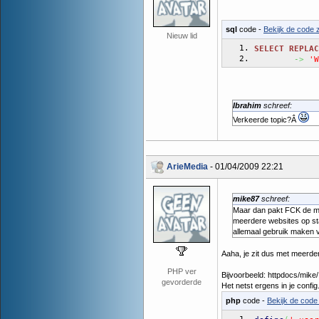
sql
code -
Bekijk de code z
Nieuw lid
SELECT
REPLAC
->
'W
Ibrahim
schreef:
Verkeerde topic?Â
ArieMedia
- 01/04/2009 22:21
mike87
schreef:
Maar dan pakt FCK de map
meerdere websites op sta
allemaal gebruik maken va
Aaha, je zit dus met meerde
PHP ver
Bijvoorbeeld: httpdocs/mike/
gevorderde
Het netst ergens in je config
php
code -
Bekijk de code 