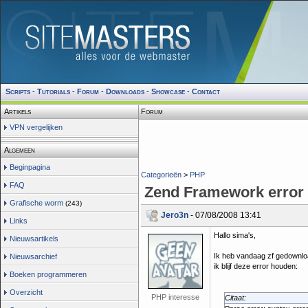
Scripts
-
Tutorials
-
Forum
-
Downloads
-
Showcase
-
Contact
Artikels
Forum
VPN vergelijken
Algemeen
Beginpagina
Categorieën
>
PHP
FAQ
Zend Framework error
Grafische worm
(243)
Jero3n
- 07/08/2008 13:41
Links
Hallo sima's,
Nieuwsartikels
Ik heb vandaag zf gedownload
Nieuwsarchief
ik blijf deze error houden:
Boeken programmeren
Overzicht
PHP interesse
Citaat: