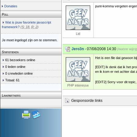
Donaties
punt-komma vergeten erge
Poll
Wat is jouw favoriete javascript
framework?
(
S: 18
,
R: 2
)
Lid
Je moet ingelogd zijn om te stemmen.
Jero3n
- 07/08/2008 14:30
(laatste wijz
Statistieken
Het is een file dat gewoon b
61 bezoekers online
0 leden online
[EDIT] Ik denk dat ik het p
en ik kom er net achter dat 
0 crewleden online
Totaal: 61
[EDIT2] Sorry voor dit topic
PHP interesse
Linkpartners
Gesponsorde links