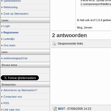
Parse error: syntax err
Samenwerken
c:wampwwwportfoliolibra
Webhosting
Zoek op Sitemasters
Ik heb ook al zf 1.0.4 gedow
Leden
Login
Mvg, Jeroen
Registreren
2 antwoorden
Ledenlijst
Gesponsorde links
Ons team
Links
webhostingtop10.be
Sociale media
Sitemasters
Adverteren op Sitemasters?
Contacteer ons
RSS
MiST
- 07/08/2008 14:23
Link naar ons