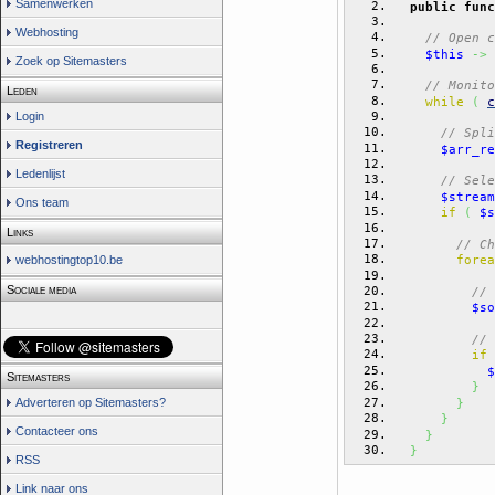
Samenwerken
public
func
Webhosting
// Open c
$this
->
Zoek op Sitemasters
// Monito
Leden
while
(
c
Login
// Spli
Registreren
$arr_re
Ledenlijst
// Sele
$stream
Ons team
if
(
$s
Links
// Ch
forea
webhostingtop10.be
Sociale media
// 
$so
// 
if
$
Sitemasters
}
Adverteren op Sitemasters?
}
}
Contacteer ons
}
}
RSS
Link naar ons