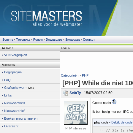
Scripts
-
Tutorials
-
Forum
-
Downloads
-
Showcase
-
Contact
Artikels
Forum
VPN vergelijken
Algemeen
Beginpagina
Categorieën
>
PHP
FAQ
[PHP] While die niet 1
Grafische worm
(243)
Sc0tTy
- 15/07/2007 02:50
Links
Goede nacht
Nieuwsartikels
Nieuwsarchief
Ik ben bezig met een IRC bot
Boeken programmeren
php
code -
Bekijk de code 
Overzicht
PHP interesse
// Starts the