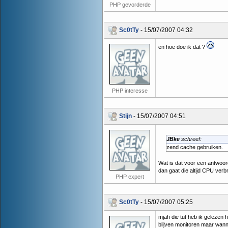
PHP gevorderde
Sc0tTy
- 15/07/2007 04:32
en hoe doe ik dat ?
PHP interesse
Stijn
- 15/07/2007 04:51
JBke
schreef:
zend cache gebruiken.
Wat is dat voor een antwoor
dan gaat die altijd CPU verb
PHP expert
Sc0tTy
- 15/07/2007 05:25
mjah die tut heb ik gelezen h
blijven monitoren maar wanne