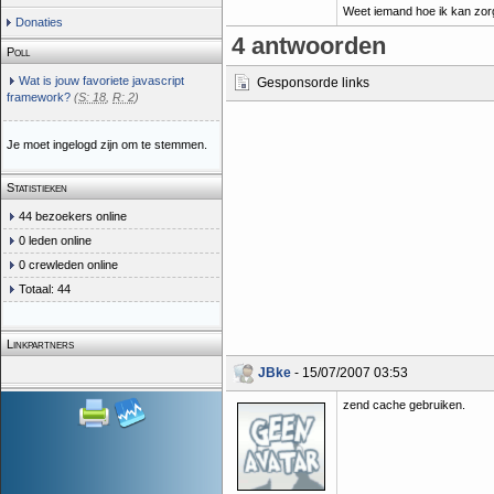
Weet iemand hoe ik kan zorge
Donaties
4 antwoorden
Poll
Wat is jouw favoriete javascript
Gesponsorde links
framework?
(
S: 18
,
R: 2
)
Je moet ingelogd zijn om te stemmen.
Statistieken
44 bezoekers online
0 leden online
0 crewleden online
Totaal: 44
Linkpartners
JBke
- 15/07/2007 03:53
zend cache gebruiken.