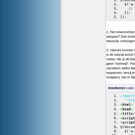
$(docum
  $('a.
    // 
  });
});
2. Het tonen/verber
aanpast? Dan breekt 
tekstvak verborgen / 
3. classes kunnen 
in de tutorial wordt
zetten. Als je dit d
geen "eenheid". Het 
uitzoeken welke link
toepassen, tenzij j
wrappers ziet er bij
html4strict
code 
<!DOCTY
   "htt
<
>
html
<
>
head
<
>
title
<
script
<
script
$(docum
  $('a.