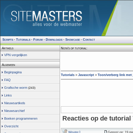
Scripts
-
Tutorials
-
Forum
-
Downloads
-
Showcase
-
Contact
Artikels
Nota's op tutorial:
VPN vergelijken
Algemeen
Beginpagina
Tutorials
>
Javascript
>
Toon/verberg link met
FAQ
Grafische worm
(243)
Links
Nieuwsartikels
Nieuwsarchief
Reacties op de tutorial
Boeken programmeren
Overzicht
WouterJ
Gepost op: 19 me