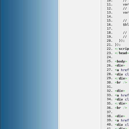
    // 
    var
    // 
    var
    // 
    $bl
    // 
    // 
  });
});
<
/
scrip
<
>
/
head
<
>
body
<
>
div
<
a
href
<
div
cl
<
>
/
div
<
>
br
/
<
>
div
<
a
href
<
div
cl
<
>
/
div
<
>
br
/
<
>
div
<
a
href
<
div
cl
<
>