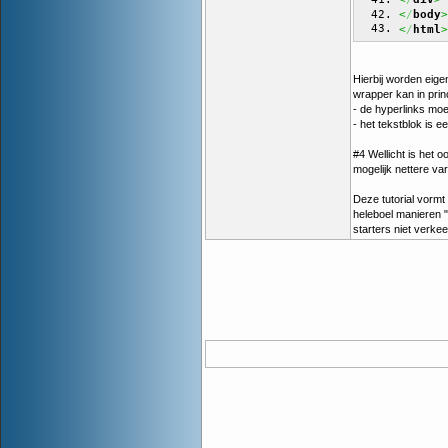
/
div
<
>
/
body
<
>
/
html
Hierbij worden eig
wrapper kan in princ
- de hyperlinks mo
- het tekstblok is e
#4 Wellicht is het o
mogelijk nettere var
Deze tutorial vormt
heleboel manieren "
starters niet verkee