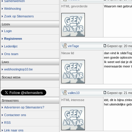
Samenwerken
HTML gevorderde
Waarom niet gebru
Webhosting
Zoek op Sitemasters
Leden
Login
Registreren
vinTage
Gepost op: 20 me
Ledenlijst
Nieuw lid
dan vind ik slideTo
Ons team
een goede oplossin
Links
Ik weet wel dat je 
meerwaarde meer tov
webhostingtop10.be
Sociale media
valles10
Gepost op: 21 me
HTML interesse
idd, dit is bijna zi
Sitemasters
het uiteindelijke ge
Adverteren op Sitemasters?
Contacteer ons
RSS
Link naar ons