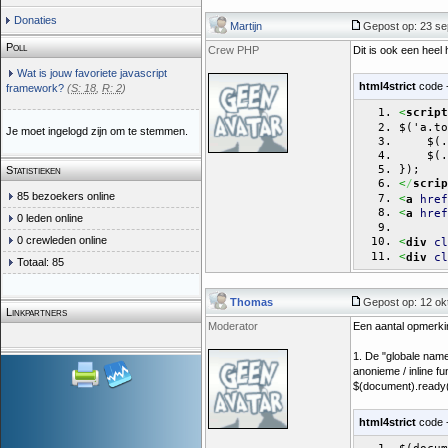
Donaties
Martijn
Gepost op: 23 se
Poll
Crew PHP
Dit is ook een heel
Wat is jouw favoriete javascript
html4strict
code 
framework?
(
S: 18
,
R: 2
)
<
script
$('a.to
Je moet ingelogd zijn om te stemmen.
    $(.
    $(.
});
Statistieken
<
/
scrip
85 bezoekers online
<
a
href
<
a
href
0 leden online
0 crewleden online
<
div
cl
<
div
cl
Totaal: 85
Thomas
Gepost op: 12 ok
Linkpartners
Moderator
Een aantal opmerki
1. De "globale name
anonieme / inline fu
$(document).ready(
html4strict
code 