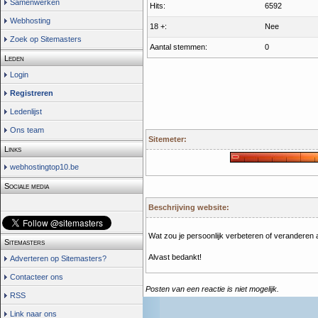
Samenwerken
Hits:
6592
Webhosting
18 +:
Nee
Zoek op Sitemasters
Aantal stemmen:
0
Leden
Login
Registreren
Ledenlijst
Ons team
Sitemeter:
Links
webhostingtop10.be
Sociale media
Beschrijving website:
Wat zou je persoonlijk verbeteren of veranderen a
Sitemasters
Alvast bedankt!
Adverteren op Sitemasters?
Contacteer ons
Posten van een reactie is niet mogelijk.
RSS
Link naar ons