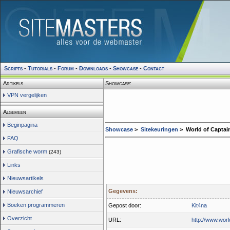
Scripts
-
Tutorials
-
Forum
-
Downloads
-
Showcase
-
Contact
Artikels
Showcase:
VPN vergelijken
Algemeen
Beginpagina
Showcase
>
Sitekeuringen
> World of Captai
FAQ
Grafische worm
(243)
Links
Nieuwsartikels
Gegevens:
Nieuwsarchief
Boeken programmeren
Gepost door:
Kit4na
Overzicht
URL:
http://www.worl