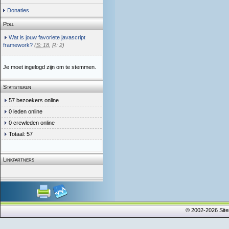
Donaties
Poll
Wat is jouw favoriete javascript
framework?
(
S: 18
,
R: 2
)
Je moet ingelogd zijn om te stemmen.
Statistieken
57 bezoekers online
0 leden online
0 crewleden online
Totaal: 57
Linkpartners
© 2002-2026 Sit