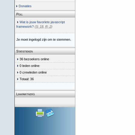
Donaties
Poll
Wat is jouw favoriete javascript
framework?
(
S: 18
,
R: 2
)
Je moet ingelogd zijn om te stemmen.
Statistieken
36 bezoekers online
0 leden online
0 crewleden online
Totaal: 36
Linkpartners