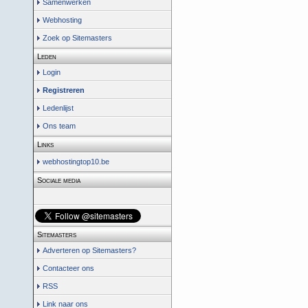
Samenwerken
Webhosting
Zoek op Sitemasters
Leden
Login
Registreren
Ledenlijst
Ons team
Links
webhostingtop10.be
Sociale media
Sitemasters
Adverteren op Sitemasters?
Contacteer ons
RSS
Link naar ons