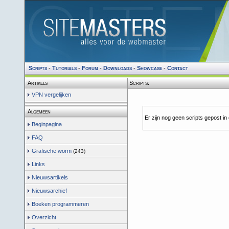
Scripts
-
Tutorials
-
Forum
-
Downloads
-
Showcase
-
Contact
Artikels
Scripts:
VPN vergelijken
Algemeen
Er zijn nog geen scripts gepost in
Beginpagina
FAQ
Grafische worm
(243)
Links
Nieuwsartikels
Nieuwsarchief
Boeken programmeren
Overzicht