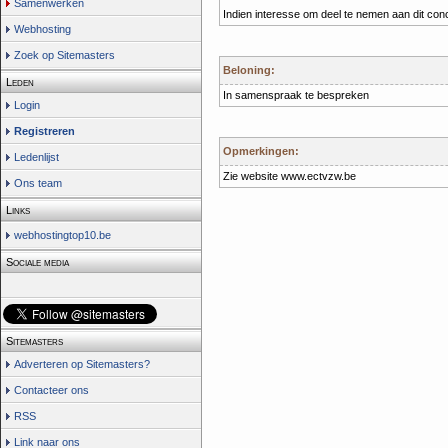
Samenwerken
Indien interesse om deel te nemen aan dit con
Webhosting
Zoek op Sitemasters
Beloning:
Leden
In samenspraak te bespreken
Login
Registreren
Opmerkingen:
Ledenlijst
Zie website www.ectvzw.be
Ons team
Links
webhostingtop10.be
Sociale media
Sitemasters
Adverteren op Sitemasters?
Contacteer ons
RSS
Link naar ons