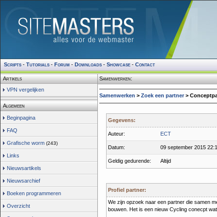
Scripts
-
Tutorials
-
Forum
-
Downloads
-
Showcase
-
Contact
Artikels
Samenwerken:
VPN vergelijken
Samenwerken
>
Zoek een partner
> Conceptpa
Algemeen
Beginpagina
Gegevens:
FAQ
Auteur:
ECT
Grafische worm
(243)
Datum:
09 september 2015 22:
Links
Geldig gedurende:
Altijd
Nieuwsartikels
Nieuwsarchief
Profiel partner:
Boeken programmeren
We zijn opzoek naar een partner die samen me
Overzicht
bouwen. Het is een nieuw Cycling conecpt wat 