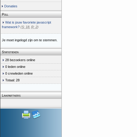
Donaties
Poll
Wat is jouw favoriete javascript
framework?
(
S: 18
,
R: 2
)
Je moet ingelogd zijn om te stemmen.
Statistieken
28 bezoekers online
0 leden online
0 crewleden online
Totaal: 28
Linkpartners