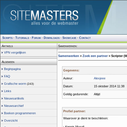
Scripts
-
Tutorials
-
Forum
-
Downloads
-
Showcase
-
Contact
Artikels
Samenwerken:
VPN vergelijken
Samenwerken
>
Zoek een partner
> Scripter (
Algemeen
Beginpagina
Gegevens:
FAQ
Auteur:
Alexjeee
Grafische worm
(243)
Datum:
15 oktober 2014 11:38
Links
Geldig gedurende:
Altijd
Nieuwsartikels
Nieuwsarchief
Profiel partner:
Boeken programmeren
Waarover je dient te beschikken:
Overzicht
- Kennis Mysqli