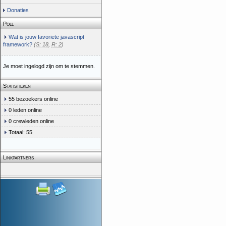
Donaties
Poll
Wat is jouw favoriete javascript
framework?
(
S: 18
,
R: 2
)
Je moet ingelogd zijn om te stemmen.
Statistieken
55 bezoekers online
0 leden online
0 crewleden online
Totaal: 55
Linkpartners