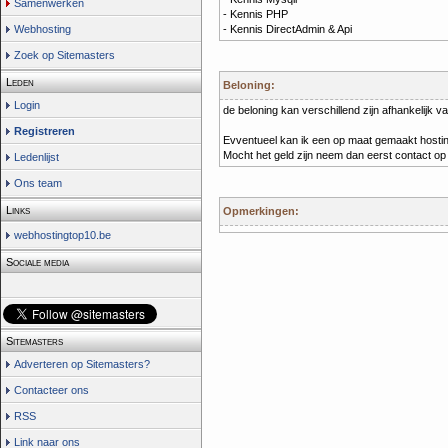
Samenwerken
- Kennis PHP
Webhosting
- Kennis DirectAdmin & Api
Zoek op Sitemasters
Leden
Beloning:
Login
de beloning kan verschillend zijn afhankelijk va
Registreren
Evventueel kan ik een op maat gemaakt hosting
Mocht het geld zijn neem dan eerst contact op
Ledenlijst
Ons team
Links
Opmerkingen:
webhostingtop10.be
Sociale media
Sitemasters
Adverteren op Sitemasters?
Contacteer ons
RSS
Link naar ons