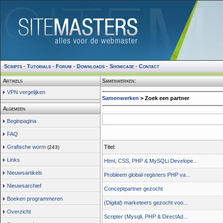
Scripts
-
Tutorials
-
Forum
-
Downloads
-
Showcase
-
Contact
Artikels
Samenwerken:
VPN vergelijken
Samenwerken
> Zoek een partner
Algemeen
Beginpagina
FAQ
Titel:
Grafische worm
(243)
Links
Html, CSS, PHP & MySQLi Develope...
Nieuwsartikels
Probleem global-registers PHP va...
Nieuwsarchief
Conceptpartner gezocht
Boeken programmeren
(Digital) marketeers gezocht voo...
Overzicht
Scripter (Mysqli, PHP & DirectAd...