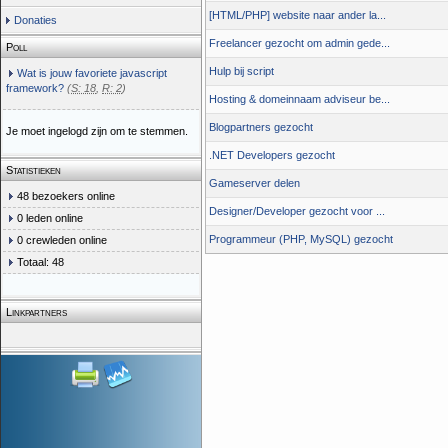
[HTML/PHP] website naar ander la...
Donaties
Freelancer gezocht om admin gede...
Poll
Hulp bij script
Wat is jouw favoriete javascript
framework?
(
S: 18
,
R: 2
)
Hosting & domeinnaam adviseur be...
Blogpartners gezocht
Je moet ingelogd zijn om te stemmen.
.NET Developers gezocht
Statistieken
Gameserver delen
48 bezoekers online
Designer/Developer gezocht voor ...
0 leden online
Programmeur (PHP, MySQL) gezocht
0 crewleden online
Totaal: 48
Linkpartners