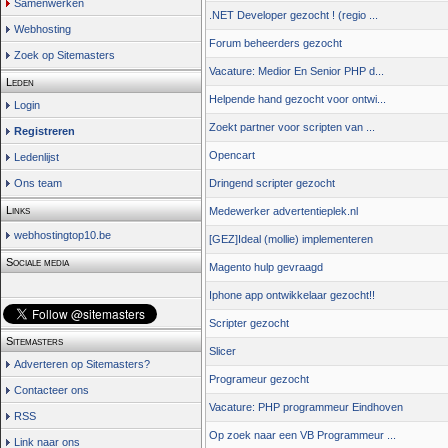
Samenwerken
.NET Developer gezocht ! (regio ...
Webhosting
Forum beheerders gezocht
Zoek op Sitemasters
Vacature: Medior En Senior PHP d...
Leden
Helpende hand gezocht voor ontwi...
Login
Zoekt partner voor scripten van ...
Registreren
Opencart
Ledenlijst
Dringend scripter gezocht
Ons team
Links
Medewerker advertentieplek.nl
webhostingtop10.be
[GEZ]Ideal (mollie) implementeren
Sociale media
Magento hulp gevraagd
Iphone app ontwikkelaar gezocht!!
Scripter gezocht
Sitemasters
Slicer
Adverteren op Sitemasters?
Programeur gezocht
Contacteer ons
Vacature: PHP programmeur Eindhoven
RSS
Op zoek naar een VB Programmeur ...
Link naar ons