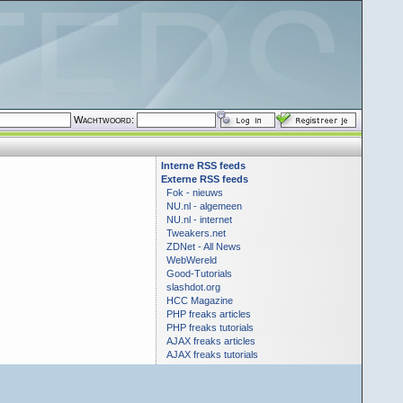
Wachtwoord:
Interne RSS feeds
Externe RSS feeds
Fok - nieuws
NU.nl - algemeen
NU.nl - internet
Tweakers.net
ZDNet - All News
WebWereld
Good-Tutorials
slashdot.org
HCC Magazine
PHP freaks articles
PHP freaks tutorials
AJAX freaks articles
AJAX freaks tutorials