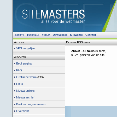
Scripts
-
Tutorials
-
Forum
-
Downloads
-
Showcase
-
Contact
Artikels
Externe RSS feeds:
VPN vergelijken
ZDNet - All News
(0 items)
0.02s, gelezen van de site
Algemeen
Beginpagina
FAQ
Grafische worm
(243)
Links
Nieuwsartikels
Nieuwsarchief
Boeken programmeren
Overzicht