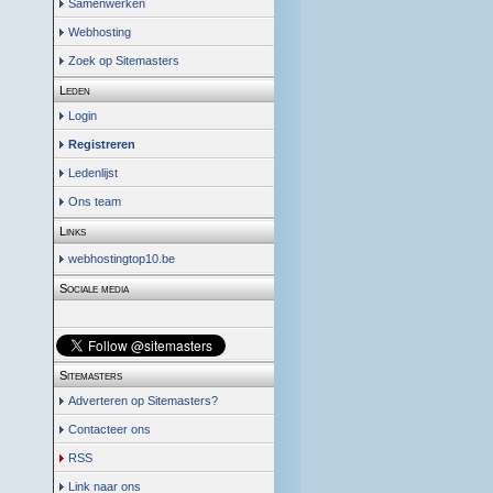
Samenwerken
Webhosting
Zoek op Sitemasters
Leden
Login
Registreren
Ledenlijst
Ons team
Links
webhostingtop10.be
Sociale media
Sitemasters
Adverteren op Sitemasters?
Contacteer ons
RSS
Link naar ons