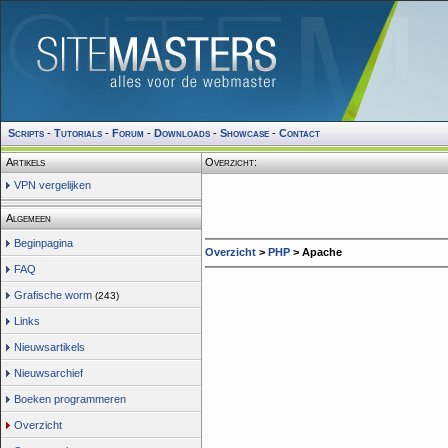
Scripts
-
Tutorials
-
Forum
-
Downloads
-
Showcase
-
Contact
Artikels
Overzicht:
VPN vergelijken
Algemeen
Beginpagina
Overzicht
>
PHP
>
Apache
FAQ
Grafische worm
(243)
Links
Nieuwsartikels
Nieuwsarchief
Boeken programmeren
Overzicht