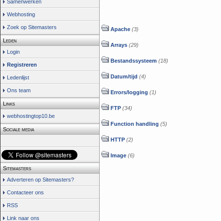
Samenwerken
Webhosting
Zoek op Sitemasters
Apache
(3)
Leden
Arrays
(29)
Login
Bestandssysteem
(18)
Registreren
Datum/tijd
(4)
Ledenlijst
Ons team
Errors/logging
(1)
Links
FTP
(34)
webhostingtop10.be
Function handling
(5)
Sociale media
HTTP
(2)
Image
(6)
Sitemasters
Adverteren op Sitemasters?
Contacteer ons
RSS
Link naar ons