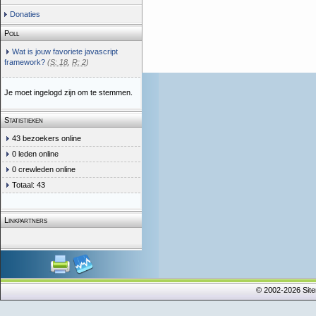
Donaties
Poll
Wat is jouw favoriete javascript
framework?
(
S: 18
,
R: 2
)
Je moet ingelogd zijn om te stemmen.
Statistieken
43 bezoekers online
0 leden online
0 crewleden online
Totaal: 43
Linkpartners
© 2002-2026 Sit