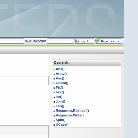
Wachtwoord:
Overzicht
Abs()
Array()
Asc()
CBool()
Fix()
hex()
Int()
Join()
Len()
Response.Redirect()
Response.Write()
Split()
UCase()