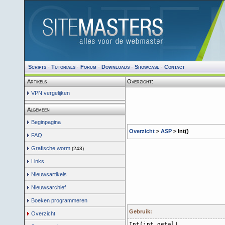
Scripts
-
Tutorials
-
Forum
-
Downloads
-
Showcase
-
Contact
Artikels
Overzicht:
VPN vergelijken
Algemeen
Beginpagina
Overzicht
>
ASP
> Int()
FAQ
Grafische worm
(243)
Links
Nieuwsartikels
Nieuwsarchief
Boeken programmeren
Gebruik:
Overzicht
Int(int getal)