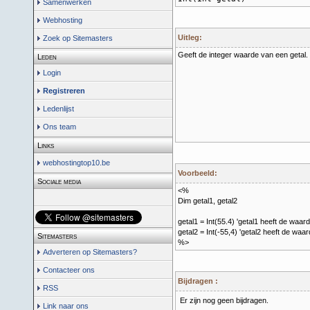
Samenwerken
Webhosting
Uitleg:
Zoek op Sitemasters
Geeft de integer waarde van een getal
Leden
Login
Registreren
Ledenlijst
Ons team
Links
webhostingtop10.be
Voorbeeld:
Sociale media
<%
Dim getal1, getal2
getal1 = Int(55.4) 'getal1 heeft de waar
getal2 = Int(-55,4) 'getal2 heeft de waa
Sitemasters
%>
Adverteren op Sitemasters?
Contacteer ons
Bijdragen :
RSS
Er zijn nog geen bijdragen.
Link naar ons