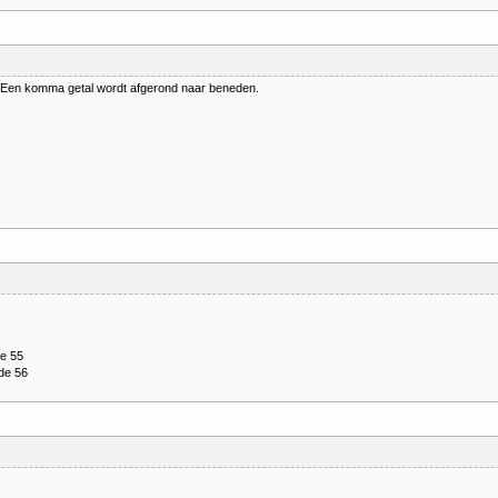
. Een komma getal wordt afgerond naar beneden.
de 55
rde 56