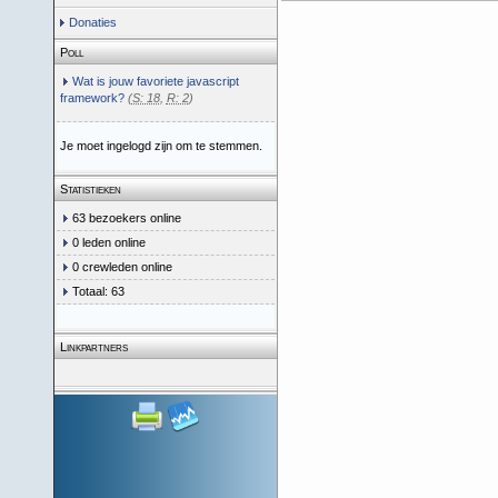
Donaties
Poll
Wat is jouw favoriete javascript
framework?
(
S: 18
,
R: 2
)
Je moet ingelogd zijn om te stemmen.
Statistieken
63 bezoekers online
0 leden online
0 crewleden online
Totaal: 63
Linkpartners