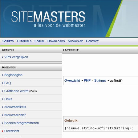
Scripts
-
Tutorials
-
Forum
-
Downloads
-
Showcase
-
Contact
Artikels
Overzicht:
VPN vergelijken
Algemeen
Beginpagina
Overzicht
>
PHP
>
Strings
> ucfirst()
FAQ
Grafische worm
(243)
Links
Nieuwsartikels
Nieuwsarchief
Gebruik:
Boeken programmeren
$nieuwe_string=ucfirst($string);
Overzicht