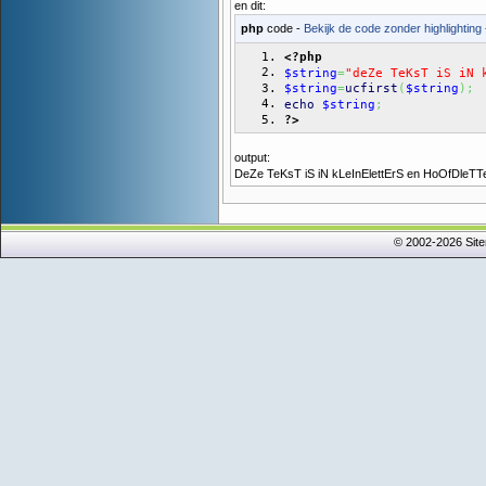
en dit:
php
code -
Bekijk de code zonder highlighting
<?php
$string
=
"deZe TeKsT iS iN 
$string
=
ucfirst
(
$string
)
;
echo
$string
;
?>
output:
DeZe TeKsT iS iN kLeInElettErS en HoOfDleT
© 2002-2026 Sit