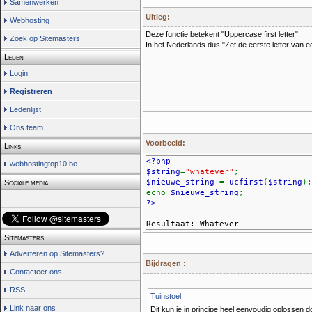
Samenwerken
Uitleg:
Webhosting
Deze functie betekent "Uppercase first letter".
Zoek op Sitemasters
In het Nederlands dus "Zet de eerste letter van ee
Leden
Login
Registreren
Ledenlijst
Ons team
Voorbeeld:
Links
<?php
webhostingtop10.be
$string
=
"whatever"
;
$nieuwe_string
=
ucfirst
(
$string
);
Sociale media
echo
$nieuwe_string
;
?>
Resultaat: Whatever
Sitemasters
Adverteren op Sitemasters?
Bijdragen :
Contacteer ons
RSS
Tuinstoel
Link naar ons
Dit kun je in principe heel eenvoudig oplossen d