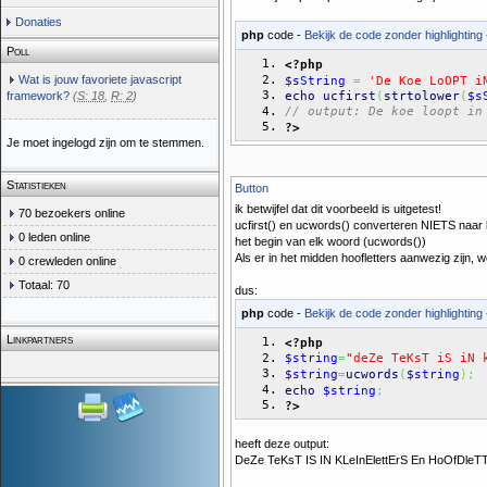
Donaties
php
code -
Bekijk de code zonder highlighting
Poll
<?php
Wat is jouw favoriete javascript
$sString
=
'De Koe LoOPT i
echo
ucfirst
(
strtolower
(
$s
framework?
(
S: 18
,
R: 2
)
// output: De koe loopt in
?>
Je moet ingelogd zijn om te stemmen.
Statistieken
Button
ik betwijfel dat dit voorbeeld is uitgetest!
70 bezoekers online
ucfirst() en ucwords() converteren NIETS naar kle
0 leden online
het begin van elk woord (ucwords())
Als er in het midden hoofletters aanwezig zijn, 
0 crewleden online
Totaal: 70
dus:
php
code -
Bekijk de code zonder highlighting
Linkpartners
<?php
$string
=
"deZe TeKsT iS iN 
$string
=
ucwords
(
$string
)
;
echo
$string
;
?>
heeft deze output:
DeZe TeKsT IS IN KLeInElettErS En HoOfDle