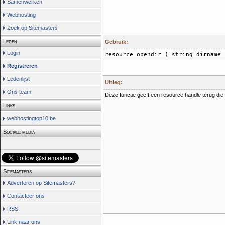
Samenwerken
Webhosting
Zoek op Sitemasters
Leden
Gebruik:
Login
resource opendir ( string dirname 
Registreren
Ledenlijst
Uitleg:
Ons team
Deze functie geeft een resource handle terug di
Links
webhostingtop10.be
Sociale media
Sitemasters
Adverteren op Sitemasters?
Contacteer ons
RSS
Link naar ons