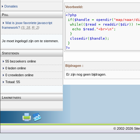
Donaties
Voorbeeld:
Poll
<?php
if(
$handle
=
opendir
(
"map/naar/di
Wat is jouw favoriete javascript
while((
$read
=
readdir
(
$dir
)) !
framework?
(
S: 18
,
R: 2
)
echo
$read
.
"<br>\n"
;
}
closedir
(
$handle
);
Je moet ingelogd zijn om te stemmen.
}
?>
Statistieken
55 bezoekers online
Bijdragen :
0 leden online
Er zijn nog geen bijdragen.
0 crewleden online
Totaal: 55
Linkpartners
© 2002-2026 Sit