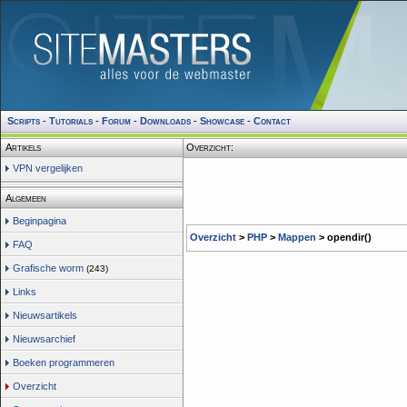
Scripts
-
Tutorials
-
Forum
-
Downloads
-
Showcase
-
Contact
Artikels
Overzicht:
VPN vergelijken
Algemeen
Beginpagina
Overzicht
>
PHP
>
Mappen
> opendir()
FAQ
Grafische worm
(243)
Links
Nieuwsartikels
Nieuwsarchief
Boeken programmeren
Overzicht