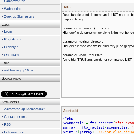
Samenwerken
Uitleg:
Webhosting
Deze functie zend de commando LIST naar de ftps
Zoek op Sitemasters
mappen terug)
Leden
parameter: (resource) ftp_stream
Login
Hier geef je de stream mee die je krijgt met ftp_c
Registreren
parameter: (string) directory
Hier geef je mee van welke directory je de gegeve
Ledenlijst
Ons team
parameter: (bool) recursive
Als je hier TRUE zet, wordt het commando LIST 
Links
webhostingtop10.be
Sociale media
Sitemasters
Adverteren op Sitemasters?
Voorbeeld:
Contacteer ons
<?php
$connectie
=
ftp_connect
(
"ftp.exam
RSS
$array
=
ftp_rawlist
(
$connectie
,
"
print_r
(
$array
);
//voor elke nieuw
Link naar ons