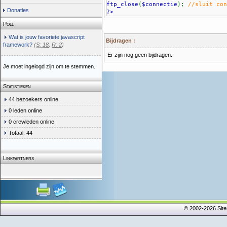
ftp_close
(
$connectie
);
//sluit con
Donaties
?>
Poll
Wat is jouw favoriete javascript
Bijdragen :
framework?
(
S: 18
,
R: 2
)
Er zijn nog geen bijdragen.
Je moet ingelogd zijn om te stemmen.
Statistieken
44 bezoekers online
0 leden online
0 crewleden online
Totaal: 44
Linkpartners
© 2002-2026 Sit