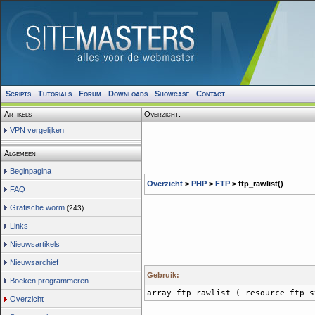
Scripts
-
Tutorials
-
Forum
-
Downloads
-
Showcase
-
Contact
Artikels
Overzicht:
VPN vergelijken
Algemeen
Beginpagina
Overzicht
>
PHP
>
FTP
> ftp_rawlist()
FAQ
Grafische worm
(243)
Links
Nieuwsartikels
Nieuwsarchief
Gebruik:
Boeken programmeren
array ftp_rawlist ( resource ftp_s
Overzicht