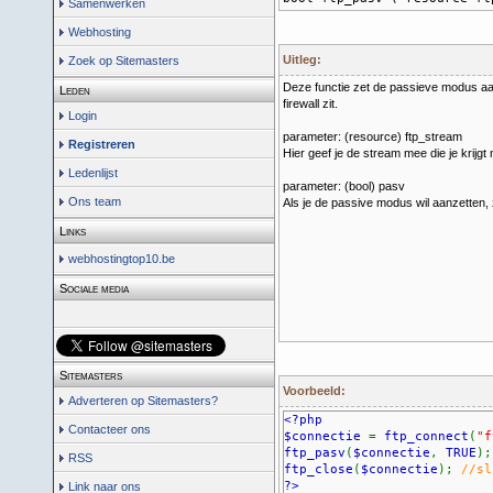
Samenwerken
Webhosting
Uitleg:
Zoek op Sitemasters
Deze functie zet de passieve modus aan o
Leden
firewall zit.
Login
parameter: (resource) ftp_stream
Registreren
Hier geef je de stream mee die je krijgt
Ledenlijst
parameter: (bool) pasv
Ons team
Als je de passive modus wil aanzetten,
Links
webhostingtop10.be
Sociale media
Sitemasters
Voorbeeld:
Adverteren op Sitemasters?
<?php
Contacteer ons
$connectie
=
ftp_connect
(
"f
ftp_pasv
(
$connectie
,
TRUE
)
RSS
ftp_close
(
$connectie
);
//sl
?>
Link naar ons