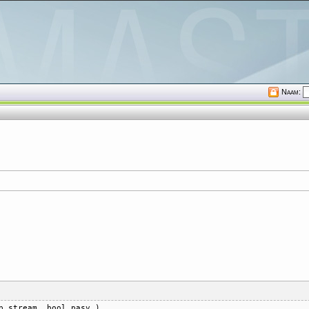
Naam:
p_stream, bool pasv )