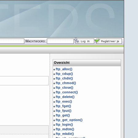
Wachtwoord:
Overzicht
ftp_alloc()
ftp_cdup()
ftp_chdir()
ftp_chmod()
ftp_close()
ftp_connect()
ftp_delete()
ftp_exec()
ftp_fget()
ftp_fput()
ftp_get()
ftp_get_option()
ftp_login()
ftp_mdtm()
ftp_mkdir()