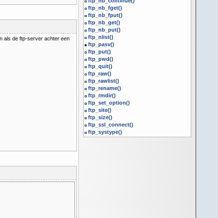
ftp_nb_continue()
ftp_nb_fget()
ftp_nb_fput()
ftp_nb_get()
ftp_nb_put()
ftp_nlist()
n als de ftp-server achter een
ftp_pasv()
ftp_put()
ftp_pwd()
ftp_quit()
ftp_raw()
ftp_rawlist()
ftp_rename()
ftp_rmdir()
ftp_set_option()
ftp_site()
ftp_size()
ftp_ssl_connect()
ftp_systype()