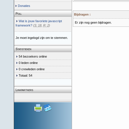
Donaties
Poll
Bijdragen :
Wat is jouw favoriete javascript
Er zijn nog geen bijdragen.
framework?
(
S: 18
,
R: 2
)
Je moet ingelogd zijn om te stemmen.
Statistieken
54 bezoekers online
0 leden online
0 crewleden online
Totaal: 54
Linkpartners