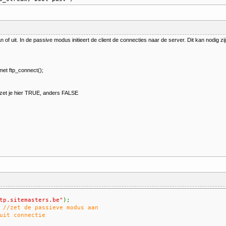
f uit. In de passive modus initieert de client de connecties naar de server. Dit kan nodig zij
 met ftp_connect();
 zet je hier TRUE, anders FALSE
tp.sitemasters.be"
);
;
//zet de passieve modus aan
uit connectie