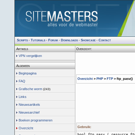
Scripts
-
Tutorials
-
Forum
-
Downloads
-
Showcase
-
Contact
Artikels
Overzicht:
VPN vergelijken
Algemeen
Beginpagina
Overzicht
>
PHP
>
FTP
> ftp_pasv()
FAQ
Grafische worm
(243)
Links
Nieuwsartikels
Nieuwsarchief
Boeken programmeren
Gebruik:
Overzicht
bool ftp_pasv ( resource ft