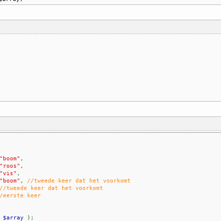
"boom"
,
"roos"
,
"vis"
,
"boom"
,
//tweede keer dat het voorkomt
//tweede keer dat het voorkomt
/eerste keer
(
$array
);