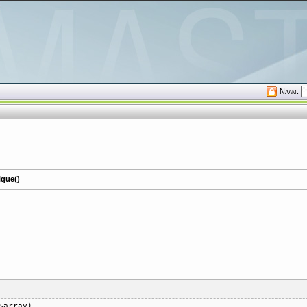
Naam:
ique()
$array)