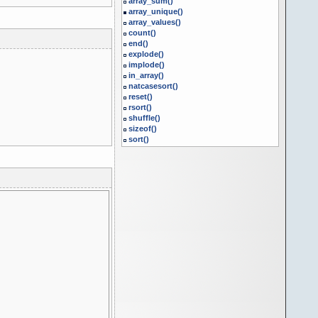
array_sum()
array_unique()
array_values()
count()
end()
explode()
implode()
in_array()
natcasesort()
reset()
rsort()
shuffle()
sizeof()
sort()