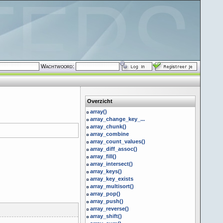
Wachtwoord:
Overzicht
array()
array_change_key_...
array_chunk()
array_combine
array_count_values()
array_diff_assoc()
array_fill()
array_intersect()
array_keys()
array_key_exists
array_multisort()
array_pop()
array_push()
array_reverse()
array_shift()