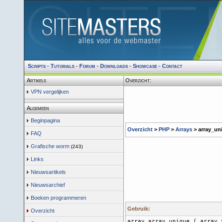
Scripts
-
Tutorials
-
Forum
-
Downloads
-
Showcase
-
Contact
Artikels
Overzicht:
VPN vergelijken
Algemeen
Beginpagina
Overzicht
>
PHP
>
Arrays
> array_un
FAQ
Grafische worm
(243)
Links
Nieuwsartikels
Nieuwsarchief
Boeken programmeren
Gebruik:
Overzicht
array array_unique ( array 