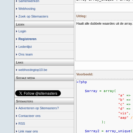
Samenwerken
Webhosting
Uitleg:
Zoek op Sitemasters
Haalt alle dubbele waardes uit de array.
Leden
Login
Registreren
Ledenlijst
Ons team
Links
webhostingtop10.be
Voorbeeld:
Sociale media
<?php
$array
= array(
"a"
=>
"b"
=>
Sitemasters
"c"
=>
Adverteren op Sitemasters?
"d"
=>
"vis"
,
Contacteer ons
"aap"
/
);
RSS
$array2
=
array_unique
Link naar ons