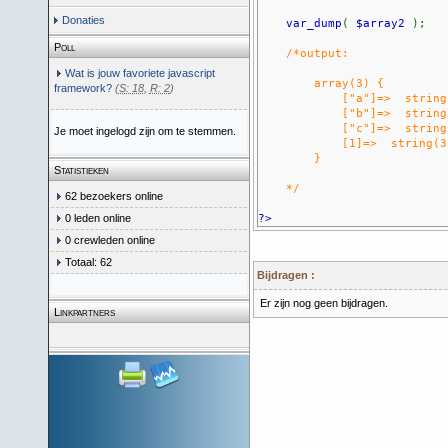
Donaties
var_dump
(
$array2
);
Poll
/*output:
Wat is jouw favoriete javascript
array(3) {
framework?
(
S: 18
,
R: 2
)
["a"]=> string(4)
["b"]=> string(4)
["c"]=> string(3)
Je moet ingelogd zijn om te stemmen.
[1]=> string(3) 
}
Statistieken
*/
62 bezoekers online
0 leden online
?>
0 crewleden online
Totaal: 62
Bijdragen :
Er zijn nog geen bijdragen.
Linkpartners