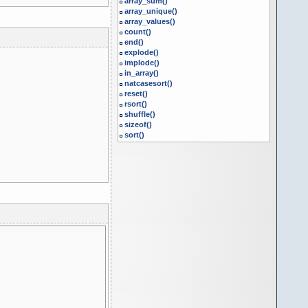
array_sum()
array_unique()
array_values()
count()
end()
explode()
implode()
in_array()
natcasesort()
reset()
rsort()
shuffle()
sizeof()
sort()