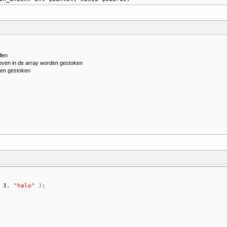
len
even in de array worden gestoken
den gestoken
,
3
,
"halo"
);