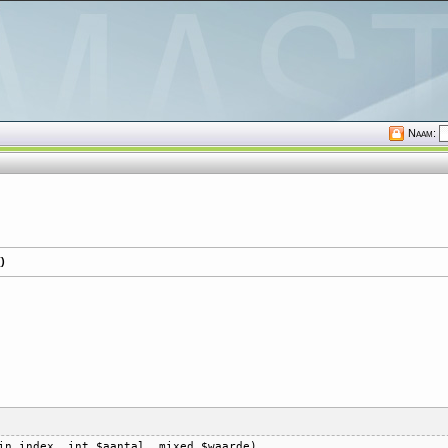
Naam:
)
in_index, int $aantal, mixed $waarde)