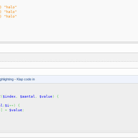
"halo"
"halo"
"halo"
ghlighting
-
Klap code in
2
(
$index
,
$aantal
,
$value
)
{
;
al
;
$i
++
)
{
+
]
=
$value
;