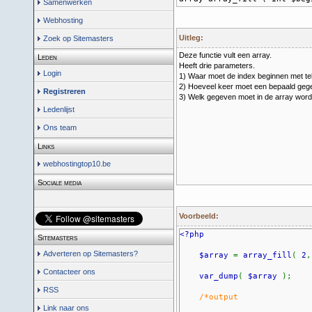
Samenwerken
Webhosting
Uitleg:
Zoek op Sitemasters
Deze functie vult een array.
Leden
Heeft drie parameters.
Login
1) Waar moet de index beginnen met tel
2) Hoeveel keer moet een bepaald geg
Registreren
3) Welk gegeven moet in de array wor
Ledenlijst
Ons team
Links
webhostingtop10.be
Sociale media
Voorbeeld:
<?php
Sitemasters
Adverteren op Sitemasters?
$array
=
array_fill
(
2
Contacteer ons
var_dump
(
$array
);
RSS
/*output
Link naar ons