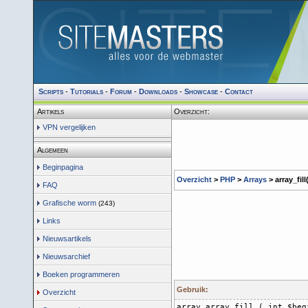
Scripts
-
Tutorials
-
Forum
-
Downloads
-
Showcase
-
Contact
Artikels
Overzicht:
VPN vergelijken
Algemeen
Beginpagina
Overzicht
>
PHP
>
Arrays
> array_fill(
FAQ
Grafische worm
(243)
Links
Nieuwsartikels
Nieuwsarchief
Boeken programmeren
Gebruik:
Overzicht
array array_fill ( int $beg