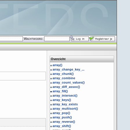
Wachtwoord:
Overzicht
array()
array_change_key_...
array_chunk()
array_combine
array_count_values()
array_diff_assoc()
array_fill()
array_intersect()
array_keys()
array_key_exists
array_multisort()
array_pop()
array_push()
array_reverse()
array_shift()