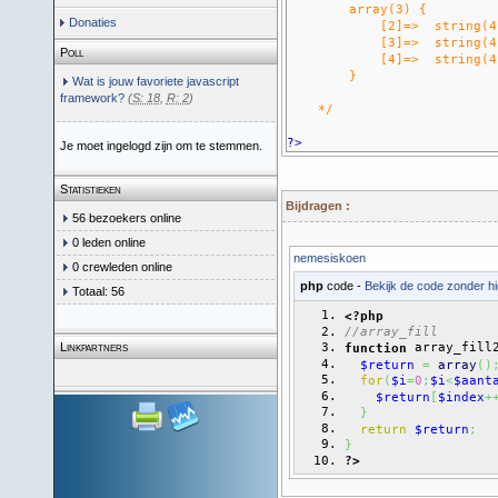
array(3) {
Donaties
[2]=> string(4) 
[3]=> string(4) 
Poll
[4]=> string(4) 
}
Wat is jouw favoriete javascript
framework?
(
S: 18
,
R: 2
)
*/
?>
Je moet ingelogd zijn om te stemmen.
Statistieken
Bijdragen :
56 bezoekers online
0 leden online
nemesiskoen
0 crewleden online
php
code -
Bekijk de code zonder hi
Totaal: 56
<?php
//array_fill
Linkpartners
 array_fill
function
$return
=
array
(
)
for
(
$i
=
0
;
$i
<
$aant
$return
[
$index
+
}
return
$return
;
}
?>