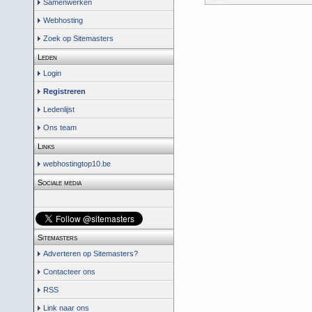
Samenwerken
Webhosting
Zoek op Sitemasters
Leden
Login
Registreren
Ledenlijst
Ons team
Links
webhostingtop10.be
Sociale media
Sitemasters
Adverteren op Sitemasters?
Contacteer ons
RSS
Link naar ons