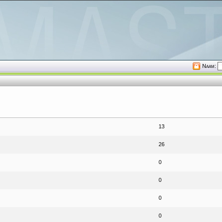
Naam:
13
26
0
0
0
0