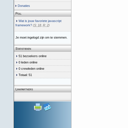
Donaties
Poll
Wat is jouw favoriete javascript
framework?
(
S: 18
,
R: 2
)
Je moet ingelogd zijn om te stemmen.
Statistieken
51 bezoekers online
0 leden online
0 crewleden online
Totaal: 51
Linkpartners