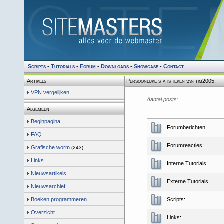
Scripts
-
Tutorials
-
Forum
-
Downloads
-
Showcase
-
Contact
Artikels
Persoonlijke statistieken van tim2005:
VPN vergelijken
Aantal posts:
Algemeen
Beginpagina
Forumberichten:
FAQ
Forumreacties:
Grafische worm
(243)
Links
Interne Tutorials:
Nieuwsartikels
Externe Tutorials:
Nieuwsarchief
Boeken programmeren
Scripts:
Overzicht
Links: