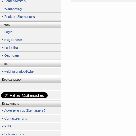
Samenwerken
Webhosting
Zoek op Sitemasters
Leden
Login
Registreren
Ledenlijst
Ons team
Links
webhostingtop10.be
Sociale media
Sitemasters
Adverteren op Sitemasters?
Contacteer ons
RSS
Link naar ons