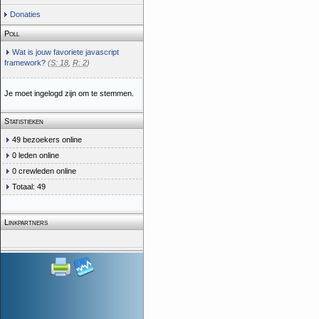
Donaties
Poll
Wat is jouw favoriete javascript
framework?
(
S: 18
,
R: 2
)
Je moet ingelogd zijn om te stemmen.
Statistieken
49 bezoekers online
0 leden online
0 crewleden online
Totaal: 49
Linkpartners