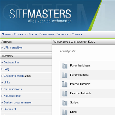
Scripts
-
Tutorials
-
Forum
-
Downloads
-
Showcase
-
Contact
Artikels
Persoonlijke statistieken van Koen:
VPN vergelijken
Aantal posts:
Algemeen
Beginpagina
Forumberichten:
FAQ
Forumreacties:
Grafische worm
(243)
Links
Interne Tutorials:
Nieuwsartikels
Externe Tutorials:
Nieuwsarchief
Boeken programmeren
Scripts:
Overzicht
Links: