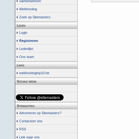
Samenwerken
Webhosting
Zoek op Sitemasters
Leden
Login
Registreren
Ledenlijst
Ons team
Links
webhostingtop10.be
Sociale media
Sitemasters
Adverteren op Sitemasters?
Contacteer ons
RSS
Link naar ons