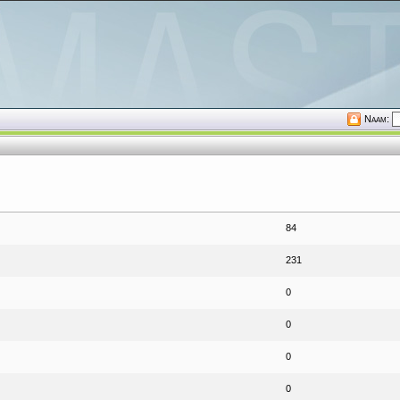
Naam:
84
231
0
0
0
0