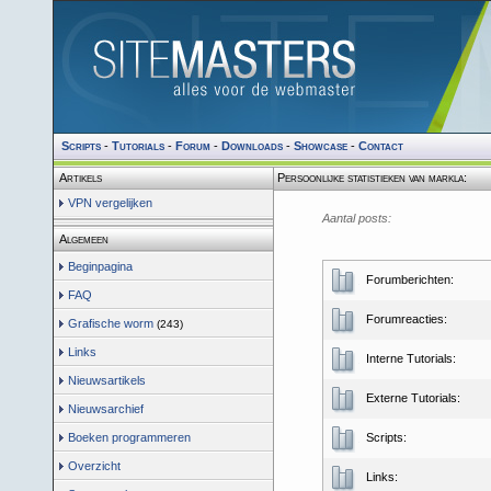
Scripts
-
Tutorials
-
Forum
-
Downloads
-
Showcase
-
Contact
Artikels
Persoonlijke statistieken van markla:
VPN vergelijken
Aantal posts:
Algemeen
Beginpagina
Forumberichten:
FAQ
Forumreacties:
Grafische worm
(243)
Links
Interne Tutorials:
Nieuwsartikels
Externe Tutorials:
Nieuwsarchief
Boeken programmeren
Scripts:
Overzicht
Links: