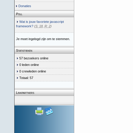
Donaties
Poll
Wat is jouw favoriete javascript
framework?
(
S: 18
,
R: 2
)
Je moet ingelogd zijn om te stemmen.
Statistieken
57 bezoekers online
0 leden online
0 crewleden online
Totaal: 57
Linkpartners