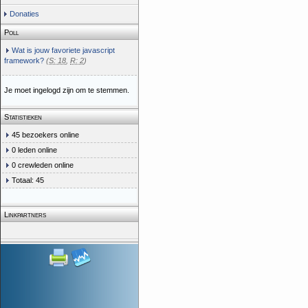
Donaties
Poll
Wat is jouw favoriete javascript
framework?
(
S: 18
,
R: 2
)
Je moet ingelogd zijn om te stemmen.
Statistieken
45 bezoekers online
0 leden online
0 crewleden online
Totaal: 45
Linkpartners