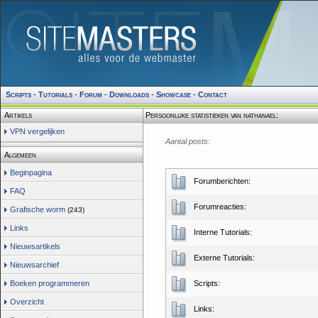
Scripts
-
Tutorials
-
Forum
-
Downloads
-
Showcase
-
Contact
Artikels
Persoonlijke statistieken van nathanael:
VPN vergelijken
Aantal posts:
Algemeen
Beginpagina
Forumberichten:
FAQ
Forumreacties:
Grafische worm
(243)
Links
Interne Tutorials:
Nieuwsartikels
Externe Tutorials:
Nieuwsarchief
Boeken programmeren
Scripts:
Overzicht
Links: