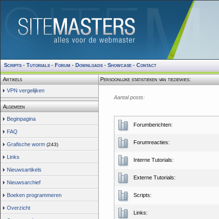
Scripts
-
Tutorials
-
Forum
-
Downloads
-
Showcase
-
Contact
Artikels
Persoonlijke statistieken van tieziewies:
VPN vergelijken
Aantal posts:
Algemeen
Beginpagina
Forumberichten:
FAQ
Forumreacties:
Grafische worm
(243)
Links
Interne Tutorials:
Nieuwsartikels
Externe Tutorials:
Nieuwsarchief
Boeken programmeren
Scripts:
Overzicht
Links: