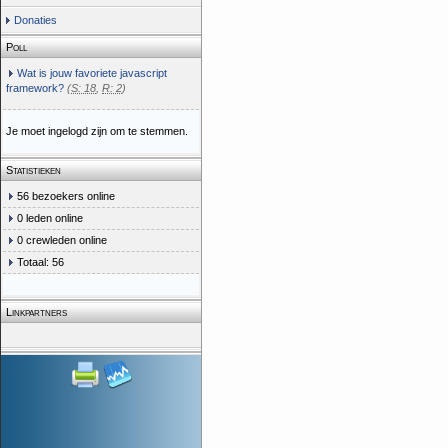
Donaties
Poll
Wat is jouw favoriete javascript
framework?
(
S: 18
,
R: 2
)
Je moet ingelogd zijn om te stemmen.
Statistieken
56 bezoekers online
0 leden online
0 crewleden online
Totaal: 56
Linkpartners