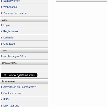
Samenwerken
Webhosting
Zoek op Sitemasters
Leden
Login
Registreren
Ledenlijst
Ons team
Links
webhostingtop10.be
Sociale media
Sitemasters
Adverteren op Sitemasters?
Contacteer ons
RSS
Link naar ons