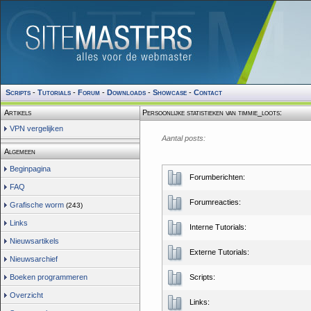
Scripts
-
Tutorials
-
Forum
-
Downloads
-
Showcase
-
Contact
Artikels
Persoonlijke statistieken van timmie_loots:
VPN vergelijken
Aantal posts:
Algemeen
Beginpagina
Forumberichten:
FAQ
Forumreacties:
Grafische worm
(243)
Links
Interne Tutorials:
Nieuwsartikels
Externe Tutorials:
Nieuwsarchief
Boeken programmeren
Scripts:
Overzicht
Links: