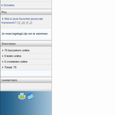
Donaties
Poll
Wat is jouw favoriete javascript
framework?
(
S: 18
,
R: 2
)
Je moet ingelogd zijn om te stemmen.
Statistieken
75 bezoekers online
0 leden online
0 crewleden online
Totaal: 75
Linkpartners