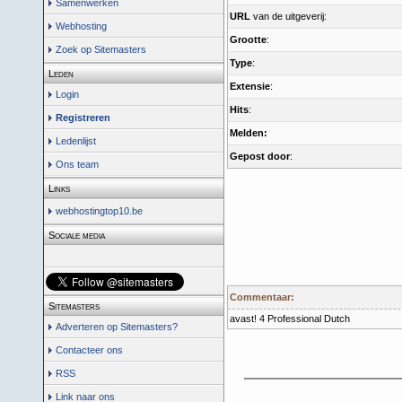
Samenwerken
URL
van de uitgeverij:
Webhosting
Grootte
:
Zoek op Sitemasters
Type
:
Leden
Extensie
:
Login
Hits
:
Registreren
Melden:
Ledenlijst
Gepost door
:
Ons team
Links
webhostingtop10.be
Sociale media
Commentaar:
Sitemasters
avast! 4 Professional Dutch
Adverteren op Sitemasters?
Contacteer ons
RSS
Link naar ons