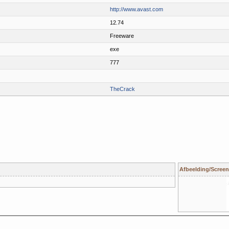
http://www.avast.com
12.74
Freeware
exe
777
TheCrack
Afbeelding/Screen