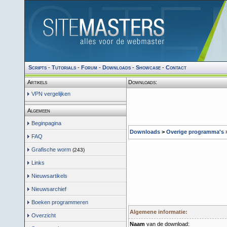
Scripts
-
Tutorials
-
Forum
-
Downloads
-
Showcase
-
Contact
Artikels
Downloads:
VPN vergelijken
Algemeen
Beginpagina
Downloads
>
Overige programma's
>
FAQ
Grafische worm
(243)
Links
Nieuwsartikels
Nieuwsarchief
Boeken programmeren
Algemene informatie:
Overzicht
Naam
van de download: