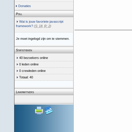
Donaties
Poll
Wat is jouw favoriete javascript
framework?
(
S: 18
,
R: 2
)
Je moet ingelogd zijn om te stemmen.
Statistieken
40 bezoekers online
0 leden online
0 crewleden online
Totaal: 40
Linkpartners