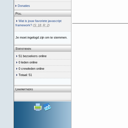
Donaties
Poll
Wat is jouw favoriete javascript
framework?
(
S: 18
,
R: 2
)
Je moet ingelogd zijn om te stemmen.
Statistieken
51 bezoekers online
0 leden online
0 crewleden online
Totaal: 51
Linkpartners