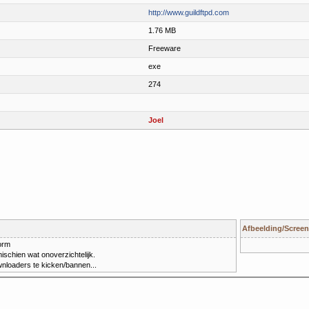
http://www.guildftpd.com
1.76 MB
Freeware
exe
274
Joel
Afbeelding/Screen
orm
ischien wat onoverzichtelijk.
wnloaders te kicken/bannen...