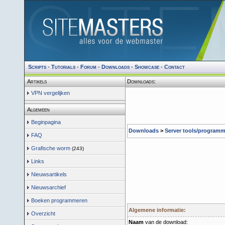
Scripts
-
Tutorials
-
Forum
-
Downloads
-
Showcase
-
Contact
Artikels
Downloads:
VPN vergelijken
Algemeen
Beginpagina
Downloads
>
Server tools/programm
FAQ
Grafische worm
(243)
Links
Nieuwsartikels
Nieuwsarchief
Boeken programmeren
Algemene informatie:
Overzicht
Naam
van de download: