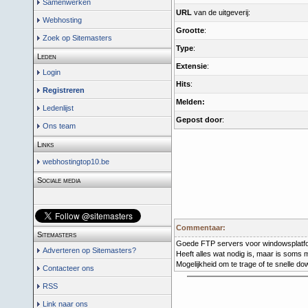
Samenwerken
URL
van de uitgeverij:
Webhosting
Grootte
:
Zoek op Sitemasters
Type
:
Leden
Extensie
:
Login
Hits
:
Registreren
Melden:
Ledenlijst
Gepost door
:
Ons team
Links
webhostingtop10.be
Sociale media
Commentaar:
Sitemasters
Goede FTP servers voor windowsplatf
Adverteren op Sitemasters?
Heeft alles wat nodig is, maar is soms m
Mogelijkheid om te trage of te snelle do
Contacteer ons
RSS
Link naar ons