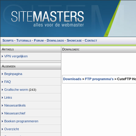
Scripts
-
Tutorials
-
Forum
-
Downloads
-
Showcase
-
Contact
Artikels
Downloads:
VPN vergelijken
Algemeen
Beginpagina
Downloads
>
FTP programma's
> CuteFTP H
FAQ
Grafische worm
(243)
Links
Nieuwsartikels
Nieuwsarchief
Boeken programmeren
Overzicht