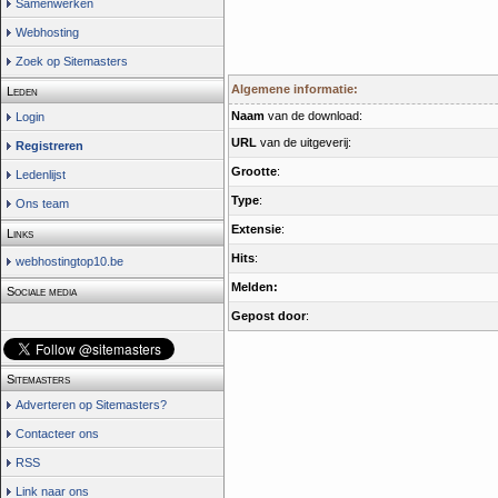
Samenwerken
Webhosting
Zoek op Sitemasters
Algemene informatie:
Leden
Naam
van de download:
Login
URL
van de uitgeverij:
Registreren
Grootte
:
Ledenlijst
Type
:
Ons team
Extensie
:
Links
Hits
:
webhostingtop10.be
Melden:
Sociale media
Gepost door
:
Sitemasters
Adverteren op Sitemasters?
Contacteer ons
RSS
Link naar ons