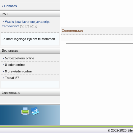
Donaties
Poll
Wat is jouw favoriete javascript
framework?
(
S: 18
,
R: 2
)
Commentaar:
Je moet ingelogd zijn om te stemmen.
Statistieken
57 bezoekers online
0 leden online
0 crewleden online
Totaal: 57
Linkpartners
© 2002-2026 Sit