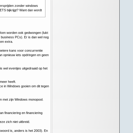
versprijden zonder windows
ETS bijkrijgt? Want dan wordt
erken worden ook gedwongen (lukt
an business PCs). Er is dan wel nog
en extra.
 betere kans voor concurrentie
 dan opnieuw iets opdringen en geen
is wel eventjes uitgedraaid op het
meer heeft.
ice in Windows gooien om dit tegen
len met zijn Windows monopool.
n financiering en financiering
e zich niet uitbreid.
woord is, anders is het 2003). En