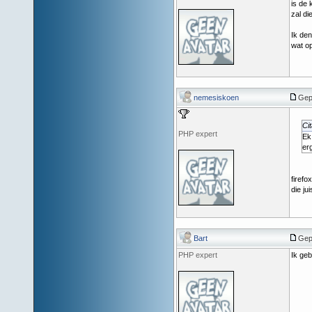
is de 
zal di
Ik den
wat op
nemesiskoen
Gep
Cit
PHP expert
Ek
er
firefo
die ju
Bart
Gep
PHP expert
Ik geb