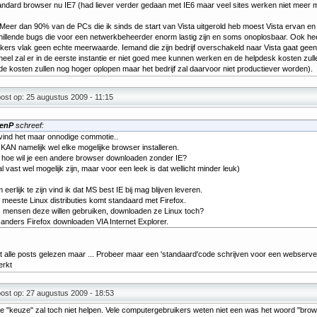
andard browser nu IE7 (had liever verder gedaan met IE6 maar veel sites werken niet meer m
Meer dan 90% van de PCs die ik sinds de start van Vista uitgerold heb moest Vista ervan en X
illende bugs die voor een netwerkbeheerder enorm lastig zijn en soms onoplosbaar. Ook heef
kers vlak geen echte meerwaarde. Iemand die zijn bedrijf overschakeld naar Vista gaat gee
eel zal er in de eerste instantie er niet goed mee kunnen werken en de helpdesk kosten zul
e kosten zullen nog hoger oplopen maar het bedrijf zal daarvoor niet productiever worden).
ost op: 25 augustus 2009 - 11:15
enP
schreef:
 vind het maar onnodige commotie..
 KAN namelijk wel elke mogelijke browser installeren.
 hoe wil je een andere browser downloaden zonder IE?
l vast wel mogelijk zijn, maar voor een leek is dat wellicht minder leuk)
eerlijk te zijn vind ik dat MS best IE bij mag blijven leveren.
 meeste Linux distributies komt standaard met Firefox.
s mensen deze willen gebruiken, downloaden ze Linux toch?
 anders Firefox downloaden VIA Internet Explorer.
t alle posts gelezen maar ... Probeer maar een 'standaard'code schrijven voor een webserver
erkt
ost op: 27 augustus 2009 - 18:53
e "keuze" zal toch niet helpen. Vele computergebruikers weten niet een was het woord "brows