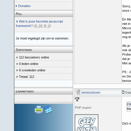
Donaties
Sorry,
onze v
Poll
En Mic
Wat is jouw favoriete javascript
niet i
framework?
(
S: 18
,
R: 2
)
Micros
tegenh
nog ie
Je moet ingelogd zijn om te stemmen.
Als je
Statistieken
ook al
Probee
112 bezoekers online
dat je
Met a
0 leden online
0 crewleden online
PS : J
en Del
Totaal: 112
bestur
Linkpartners
nemesiskoen
Gep
Cit
PHP expert
Me
Da's t