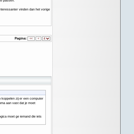
te passen.
interessanter vinden dan het vorige
Pagina:
m koppelen zij er een computer
mma aan vast dat je moet
ogica moet ge iemand die iets