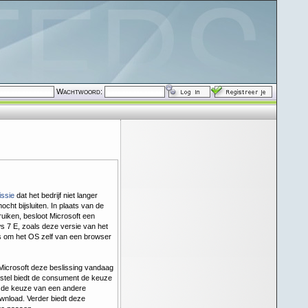
Wachtwoord:
ssie
dat het bedrijf niet langer
cht bijsluiten. In plaats van de
uiken, besloot Microsoft een
s 7 E, zoals deze versie van het
 om het OS zelf van een browser
Microsoft deze beslissing vandaag
stel biedt de consument de keuze
j de keuze van een andere
wnload. Verder biedt deze