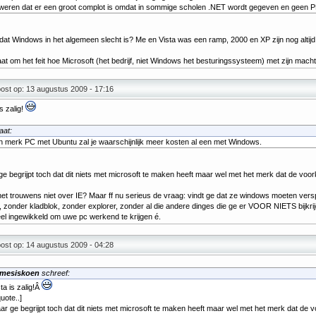
weren dat er een groot complot is omdat in sommige scholen .NET wordt gegeven en geen P
 dat Windows in het algemeen slecht is? Me en Vista was een ramp, 2000 en XP zijn nog altijd 
at om het feit hoe Microsoft (het bedrijf, niet Windows het besturingssysteem) met zijn mach
ost op: 13 augustus 2009 - 17:16
is zalig!
aat:
n merk PC met Ubuntu zal je waarschijnlijk meer kosten al een met Windows.
e begrijpt toch dat dit niets met microsoft te maken heeft maar wel met het merk dat de voo
et trouwens niet over IE? Maar ff nu serieus de vraag: vindt ge dat ze windows moeten ver
, zonder kladblok, zonder explorer, zonder al die andere dinges die ge er VOOR NIETS bijkrij
el ingewikkeld om uwe pc werkend te krijgen é.
ost op: 14 augustus 2009 - 04:28
mesiskoen
schreef:
ta is zalig!Â
quote..]
ar ge begrijpt toch dat dit niets met microsoft te maken heeft maar wel met het merk dat de 