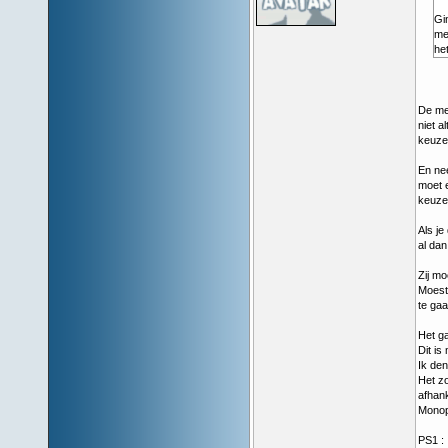
Gi
me
het
De me
niet a
keuze 
En nee
moet e
keuze 
Als je
al dan
Zij m
Moest 
te gaa
Het ga
Dit is
Ik de
Het zo
afhank
Monopo
PS1 : 