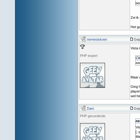
be
Zei ik
Het ga
nemesiskoen
Gep
Vista 
PHP expert
Cit
ee
Maar g
Ging h
player
wel he
Dani
Gep
PHP gevorderde
ne
Vis
[..
Ma