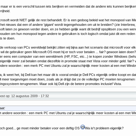
 maar er is een verschil tussen iets berijken en vermeiden dat de andere iets kunnen berijken
rijheid.
rosoft wordt NIET gelijk de rest behandelt. Er is een gedoog beleid wat het monopool van Mic
n het nieuws dat een of andere 'gigant' wordt tegengehouden om uit te breiden? (zie Interbrew, R
oft laten ze gewoon verder doen, en ze hebben gelijk want dit bedrijf opsplitsen zou een wer
ouden om hun monopool tegen andere te gebruiken is toch logisch omdat juist dit een rede
ts te doen.
 de verkoop van PCs wereldwijd bekijkt zitten wij bijna aan het scenario dat microsoft voor elk
 wil de gebruiker geen Microsoft OS moet hij er toch voor betalen ... fair? gewoon laten doen?
r eens een computer van een wereldmerk (HP, FSC, etc...) te kopen zonder Windows (behalve
 eigenlijk meer zal betalen omdat diezelfde in promotie staat met Vista voor minder geld. fair? 
ndere woorden : een merk PC met Ubuntu zal je waarschijnlijk meer kosten al een met Wind
a, ik weet het, bij Dell kan het maar dit is vooral omdat je Dell PCs eigenlijk online koopt en d
l meer toegevingen moet doen, zoals als je drijgt dat ze de volledige PC moeten terugnemen in
ingssysteem terugnemen. Maar ook bij Dell zijn de betere promoties inclusief Vista.
ost op: 12 augustus 2009 - 17:32
aat:
t andere woorden : een merk PC met Ubuntu zal je waarschijnlijk meer kosten al een met W
och goed... ge moet minder betalen voor een deftig OS
Wa is't probleem eigenlijk?