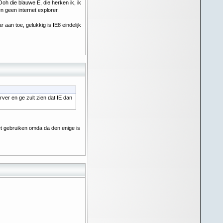
h die blauwe E, die herken ik, ik
n geen internet explorer.
r aan toe, gelukkig is IE8 eindelijk
ver en ge zult zien dat IE dan
et gebruiken omda da den enige is