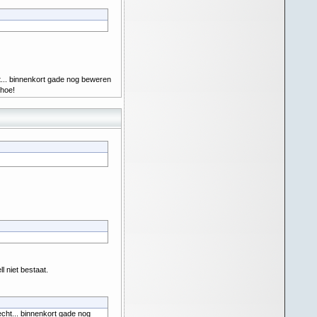
ht... binnenkort gade nog beweren
hoe!
 niet bestaat.
echt... binnenkort gade nog