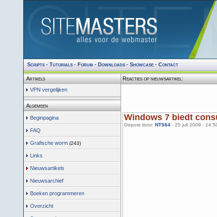
Scripts
-
Tutorials
-
Forum
-
Downloads
-
Showcase
-
Contact
Artikels
Reacties op nieuwsartikel:
VPN vergelijken
Algemeen
Windows 7 biedt con
Beginpagina
Gepost door:
NTS64
- 25 juli 2009 - 14:5
FAQ
Grafische worm
(243)
Links
Nieuwsartikels
Nieuwsarchief
Boeken programmeren
Overzicht