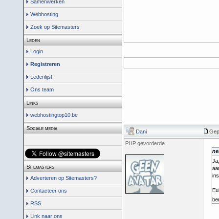
Samenwerken
Webhosting
Zoek op Sitemasters
Leden
Login
Registreren
Ledenlijst
Ons team
Links
webhostingtop10.be
Sociale media
Dani
Gep
PHP gevorderde
ne
Ja
Sitemasters
aa
ins
Adverteren op Sitemasters?
Eu
Contacteer ons
ber
RSS
Link naar ons