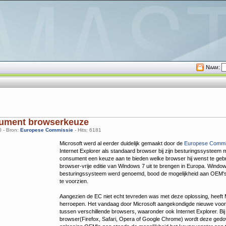
Naam:
sument browserkeuze
0 - Bron:
Europese Commissie
- Hits: 6181
Microsoft werd al eerder duidelijk gemaakt door de
Europese Commi
Internet Explorer als standaard browser bij zijn besturingssysteem mo
consument een keuze aan te bieden welke browser hij wenst te gebr
browser-vrije editie van Windows 7 uit te brengen in Europa. Window
besturingssysteem werd genoemd, bood de mogelijkheid aan OEM's
te voorzien.
Aangezien de EC niet echt tevreden was met deze oplossing, heeft 
herroepen. Het vandaag door Microsoft aangekondigde nieuwe voor
tussen verschillende browsers, waaronder ook Internet Explorer. Bi
browser(Firefox, Safari, Opera of Google Chrome) wordt deze gedo