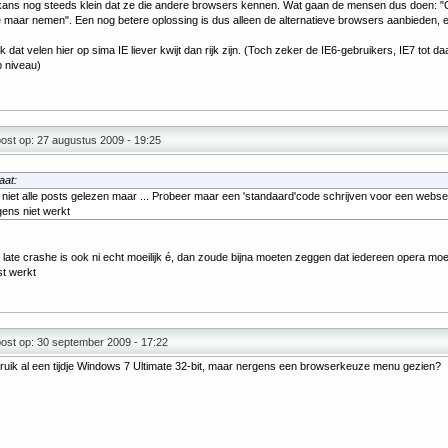
kans nog steeds klein dat ze die andere browsers kennen. Wat gaan de mensen dus doen: "Oo
e maar nemen". Een nog betere oplossing is dus alleen de alternatieve browsers aanbieden, e
k dat velen hier op sima IE liever kwijt dan rijk zijn. (Toch zeker de IE6-gebruikers, IE7 tot daa
 niveau)
ost op: 27 augustus 2009 - 19:25
aat:
 niet alle posts gelezen maar ... Probeer maar een 'standaard'code schrijven voor een webser
gens niet werkt
x late crashe is ook ni echt moeilijk é, dan zoude bijna moeten zeggen dat iedereen opera mo
ist werkt
ost op: 30 september 2009 - 17:22
ruik al een tijdje Windows 7 Ultimate 32-bit, maar nergens een browserkeuze menu gezien?