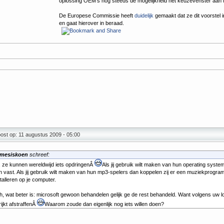
oplossing OEM's nog steeds de mogelijkheid het keuzevenster aan 
De Europese Commissie heeft
duidelijk
gemaakt dat ze dit voorstel 
en gaat hierover in beraad.
ost op: 11 augustus 2009 - 05:00
mesiskoen
schreef:
, ze kunnen wereldwijd iets opdringenÂ
Als jij gebruik wilt maken van hun operating syste
n vast. Als jij gebruik wilt maken van hun mp3-spelers dan koppelen zij er een muziekprogra
talleren op je computer.
h, wat beter is: microsoft gewoon behandelen gelijk ge de rest behandeld. Want volgens uw l
ijkt afstraffenÂ
Waarom zoude dan eigenlijk nog iets willen doen?