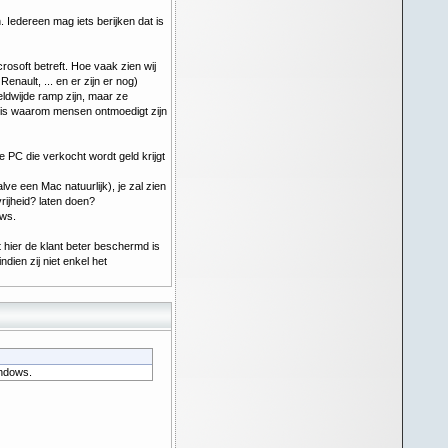
. Iedereen mag iets berijken dat is
rosoft betreft. Hoe vaak zien wij
enault, ... en er zijn er nog)
eldwijde ramp zijn, maar ze
n is waarom mensen ontmoedigt zijn
e PC die verkocht wordt geld krijgt
 een Mac natuurlijk), je zal zien
vrijheid? laten doen?
ows.
at hier de klant beter beschermd is
dien zij niet enkel het
indows.