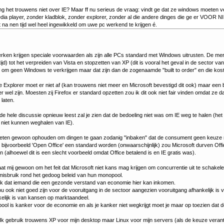
ng het trouwens niet over IE? Maar ff nu serieus de vraag: vindt ge dat ze windows moeten 
dia player, zonder kladblok, zonder explorer, zonder al die andere dinges die ge er VOOR NI
 na nen tijd wel heel ingewikkeld om uwe pc werkend te krijgen é.
rken krijgen speciale voorwaarden als zijn alle PCs standard met Windows uitrusten. De m
ltijd) tot het verpreiden van Vista en stopzetten van XP (dit is vooral het geval in de sector v
om geen Windows te verkrijgen maar dat zijn dan de zogenaamde "built to order" en die kost
 Explorer moet er niet af (kan trouwens niet meer en Microsoft bevestigd dit ook) maar een
r wel zijn. Moesten zij Firefox er standard opzetten zou ik dit ook niet fair vinden omdat ze
laten.
 de hele discussie opnieuw leest zal je zien dat de bedoeling niet was om IE weg te halen (het 
 niet kunnen weghalen van IE).
oeten gewoon ophouden om dingen te gaan zodanig "inbaken" dat de consument geen keuze 
bijvoorbeeld 'Open Office' een standard worden (onwaarschijnlijk) zou Microsoft durven Off
n (alhoewel dit is een slecht voorbeeld omdat Office betalend is en IE gratis was).
at mij gewoon om het feit dat Microsoft niet kans mag krijgen om concurrentie uit te schake
 misbruik rond het gedoog beleid van hun monopool.
nk dat iemand die een gezonde verstand van economie hier kan inkomen.
u ook niet goed zijn voor de vooruitgang in de sectoor aangezien vooruitgang afhankelijk is va
elijk is van kansen op marktaandeel.
ol is kanker voor de economie en als je kanker niet wegkrijgt moet je maar op toezien dat dez
Ik gebruik trouwens XP voor mijn desktop maar Linux voor mijn servers (als de keuze verant