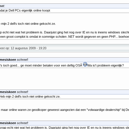
aat:
at je Dell PCs eigenlijk online koopt
 mijn 2 dell's toch niet online gekocht ze.
p echt niet wat het probleem is. Daarjuist ging het nog over IE en nu is ineens windows slec
r een groot complot is omdat in sommige scholen .NET wordt gegeven en geen PHP... boehoe
ost op: 12 augustus 2009 - 19:20
mesiskoen
schreef:
's toch goed... ge moet minder betalen voor een deftig OSÂ
Wa is't probleem eigenlijk?
mesiskoen
schreef:
Heb mijn 2 dell's toch niet online gekocht ze.
maar online waren ze geodkoper geweest aangezien dat een "volwaardige dealership" bij Dell
mesiskoen
schreef:
snap echt niet wat het probleem is. Daarjuist ging het nog over IE en nu is ineens windows sl