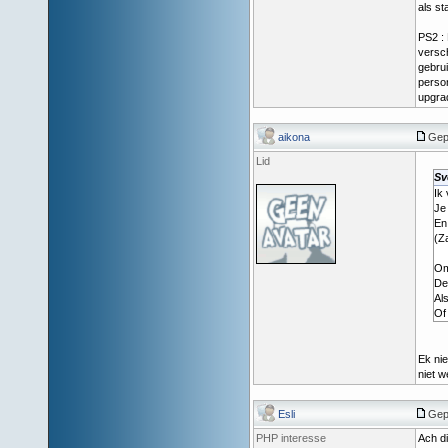
als st
PS2 : 
versch
gebrui
person
upgrad
aikona
Gep
Lid
Sv
Ik
Je
En
(Za
Om 
De
Al
Of
Ek nie
niet w
Esli
Gep
PHP interesse
Ach di