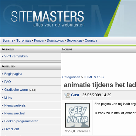
Scripts
-
Tutorials
-
Forum
-
Downloads
-
Showcase
-
Contact
Artikels
Forum
VPN vergelijken
Algemeen
Beginpagina
Categorieën
>
HTML & CSS
FAQ
animatie tijdens het la
Grafische worm
(243)
Gust
- 25/06/2009 14:29
Links
Een pagina van mij laadt erg
Nieuwsartikels
Ik zoek zo in html of javasc
Nieuwsarchief
Boeken programmeren
Overzicht
MySQL interesse