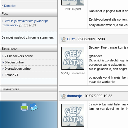
Donaties
PHP expert
Dan laadt je pagina niet in 
Poll
Zet bijvoorbeeld alle content
Wat is jouw favoriete javascript
body.onload wissel je die vis
framework?
(
S: 18
,
R: 2
)
Je moet ingelogd zijn om te stemmen.
Gust
- 25/06/2009 15:08
Bedankt Koen, maar kun je o
Statistieken
71 bezoekers online
@Sander
Dit script is zo slecht nog n
0 leden online
oproepen als ie geladen is.
0 crewleden online
Als ie geladen is, dan begin
MySQL interesse
Totaal: 71
op google vond ik niets, beh
maar dat werkt niet.
Linkpartners
thomasje
- 01/07/2009 19:33
Ja ook ik kan niet helemaal
jammer van de ruimte hier. 