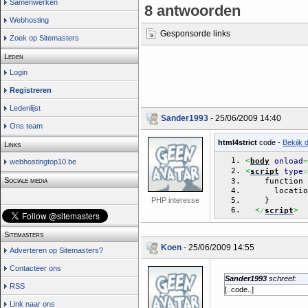
Samenwerken
8 antwoorden
Webhosting
Gesponsorde links
Zoek op Sitemasters
Leden
Login
Registreren
Ledenlijst
Sander1993
- 25/06/2009 14:40
Ons team
html4strict
code -
Bekijk 
Links
<
body
onload
=
webhostingtop10.be
<
script
type
=
Sociale media
    function 
      locatio
    }
PHP interesse
<
>
/
script
Sitemasters
Koen
- 25/06/2009 14:55
Adverteren op Sitemasters?
Contacteer ons
Sander1993
schreef:
RSS
[..code..]
Link naar ons