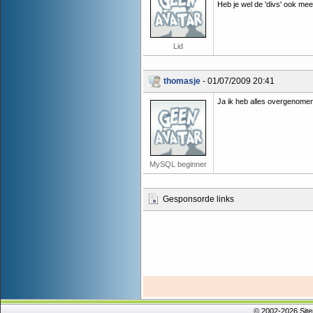
Heb je wel de 'divs' ook me
Lid
thomasje
- 01/07/2009 20:41
Ja ik heb alles overgenomen
MySQL beginner
Gesponsorde links
© 2002-2026 Sit