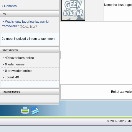
None the less a go
Donaties
Poll
Wat is jouw favoriete javascript
framework?
(
S: 18
,
R: 2
)
Je moet ingelogd zijn om te stemmen.
Statistieken
40 bezoekers online
0 leden online
0 crewleden online
Totaal: 40
Enkel aanvulle
Linkpartners
© 2002-2026 Sit