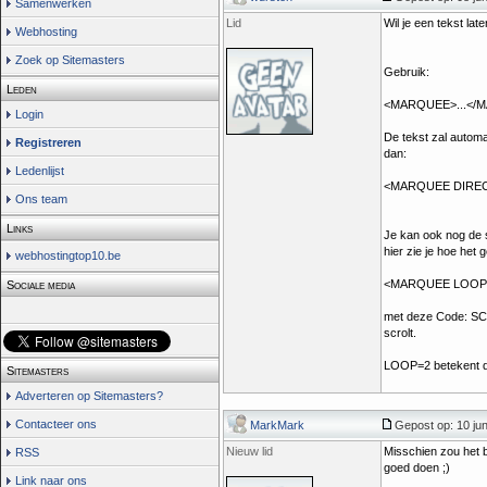
Samenwerken
Lid
Wil je een tekst la
Webhosting
Zoek op Sitemasters
Gebruik:
Leden
<MARQUEE>...</
Login
De tekst zal automa
Registreren
dan:
Ledenlijst
<MARQUEE DIRECT
Ons team
Links
Je kan ook nog de s
hier zie je hoe het 
webhostingtop10.be
<MARQUEE LOOP=2
Sociale media
met deze Code: SCR
scrolt.
LOOP=2 betekent dat
Sitemasters
Adverteren op Sitemasters?
Contacteer ons
MarkMark
Gepost op: 10 jun
Nieuw lid
Misschien zou het be
RSS
goed doen ;)
Link naar ons