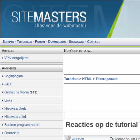
Scripts
-
Tutorials
-
Forum
-
Downloads
-
Showcase
-
Contact
Artikels
Nota's op tutorial:
VPN vergelijken
Algemeen
Beginpagina
Tutorials
>
HTML
>
Tekstopmaak
FAQ
Grafische worm
(243)
Links
Nieuwsartikels
Nieuwsarchief
Reacties op de tutoria
Boeken programmeren
Overzicht
wursten
Gepost op: 08 jun