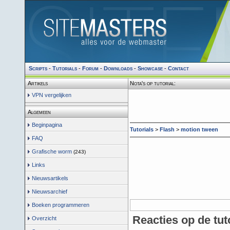
Scripts
-
Tutorials
-
Forum
-
Downloads
-
Showcase
-
Contact
Artikels
Nota's op tutorial:
VPN vergelijken
Algemeen
Beginpagina
Tutorials
>
Flash
>
motion tween
FAQ
Grafische worm
(243)
Links
Nieuwsartikels
Nieuwsarchief
Boeken programmeren
Reacties op de tut
Overzicht