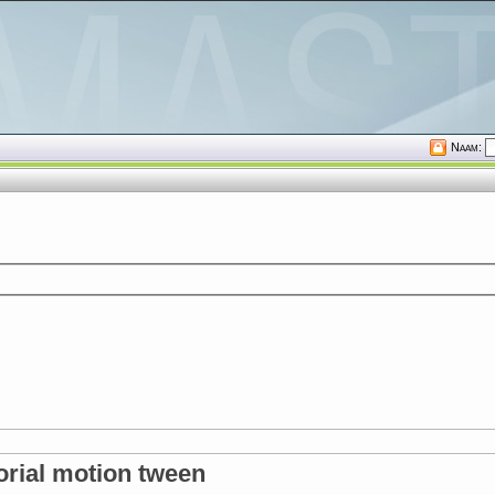
Naam:
orial motion tween