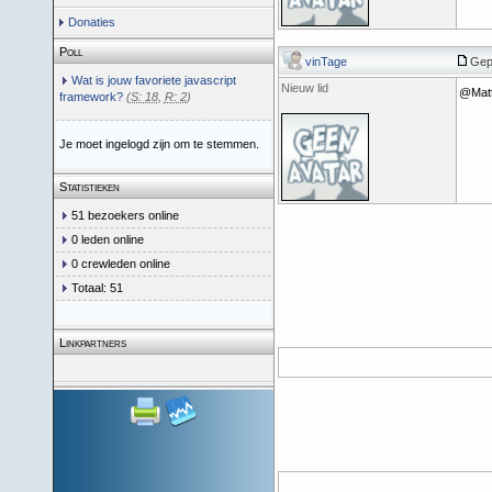
Donaties
Poll
vinTage
Gepo
Wat is jouw favoriete javascript
Nieuw lid
@Matth
framework?
(
S: 18
,
R: 2
)
Je moet ingelogd zijn om te stemmen.
Statistieken
51 bezoekers online
0 leden online
0 crewleden online
Totaal: 51
Linkpartners