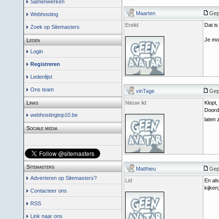
Samenwerken
Maarten
Gep
Webhosting
Erelid
Dat is
Zoek op Sitemasters
Je mot
Leden
Login
Registreren
Ledenlijst
Ons team
vinTage
Gep
Links
Nieuw lid
Klopt,
Doorda
webhostingtop10.be
laten 
Sociale media
Sitemasters
Matthieu
Gepo
Adverteren op Sitemasters?
Lid
En als
kijken;
Contacteer ons
RSS
Link naar ons