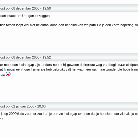
ost op: 08 december 2005 - 19:50
 een insect om U tegen te zeggen.
ion tween loopt wel niet helemaal door, aan het eind van z'n path zie je een korte hapering, vo
ost op: 08 december 2005 - 19:52
 er moet een kleine gap zijn, anders neemt hij gewoon de kortste weg van begin naar eindpunt
t ik nogal een hoge framerate heb gebruikt valt het wat meer op, maar zonder die hoge framerat
zien
st op: 02 januari 2006 - 20:06
 je op 2000% de zoomer zet kan je een zo klein gap tekenen dat je het niet meer ziet als je o
-) .