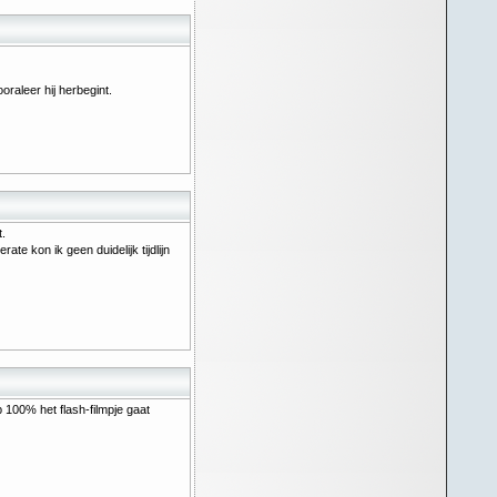
oraleer hij herbegint.
.
e kon ik geen duidelijk tijdlijn
p 100% het flash-filmpje gaat