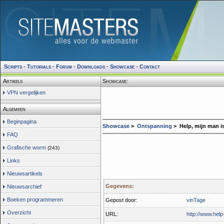
Scripts
-
Tutorials
-
Forum
-
Downloads
-
Showcase
-
Contact
Artikels
Showcase:
VPN vergelijken
Algemeen
Beginpagina
Showcase
>
Ontspanning
> Help, mijn man is
FAQ
Grafische worm
(243)
Links
Nieuwsartikels
Gegevens:
Nieuwsarchief
Boeken programmeren
Gepost door:
vinTage
Overzicht
URL:
http://www.help