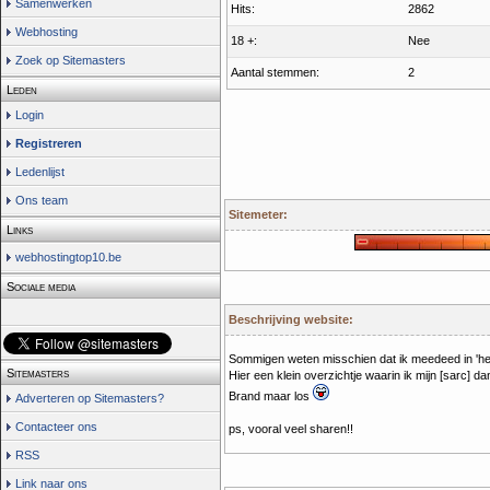
Samenwerken
Hits:
2862
Webhosting
18 +:
Nee
Zoek op Sitemasters
Aantal stemmen:
2
Leden
Login
Registreren
Ledenlijst
Ons team
Sitemeter:
Links
webhostingtop10.be
Sociale media
Beschrijving website:
Sommigen weten misschien dat ik meedeed in 'hel
Sitemasters
Hier een klein overzichtje waarin ik mijn [sarc] d
Brand maar los
Adverteren op Sitemasters?
Contacteer ons
ps, vooral veel sharen!!
RSS
Link naar ons