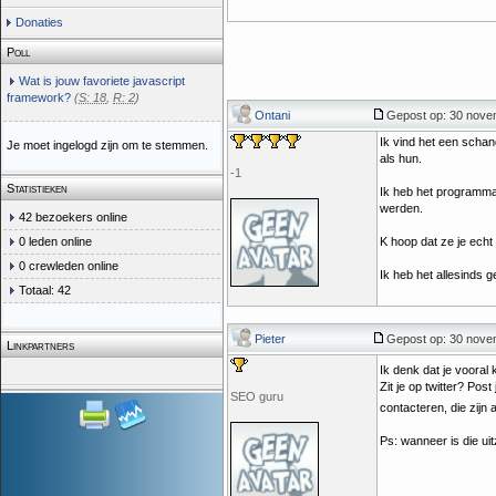
Donaties
Poll
Wat is jouw favoriete javascript
framework?
(
S: 18
,
R: 2
)
Ontani
Gepost op: 30 nove
Ik vind het een schan
Je moet ingelogd zijn om te stemmen.
als hun.
-1
Statistieken
Ik heb het programma
werden.
42 bezoekers online
0 leden online
K hoop dat ze je echt 
0 crewleden online
Ik heb het allesinds
Totaal: 42
Pieter
Gepost op: 30 nove
Linkpartners
Ik denk dat je vooral
Zit je op twitter? Po
SEO guru
contacteren, die zijn 
Ps: wanneer is die ui