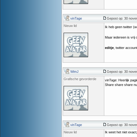
vinTage
Gepost op: 30 nove
Nieuw lid
Ik heb geen twitter 
Maar iedereen is vrij
editje
, twitter acco
WimJ
Gepost op: 30 nove
Grafische gevorderde
vinTage: Heerlijk pagi
Share share share nu,
vinTage
Gepost op: 30 nove
Nieuw lid
Ik weet het niet exact,