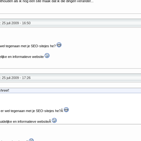
nthouden als ik nog een site maak dat ik die dingen verander...
 25 juli 2009 - 16:50
r wel tegenaan met je SEO-sitejes he?
elijke en informatieve website
 25 juli 2009 - 17:26
hreef:
t er wel tegenaan met je SEO-sitejes he?Â
uidelijke en informatieve websiteÂ