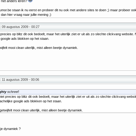
 het anders leren?
mor.be staan ik nu eerst en probeer dit nu ook met andere sites te doen ;) maar probeer oo
dan hier vraag naar jullie mening ;)
: 09 augustus 2009 - 00:27
 precies op blitz dit ook bedoelt, maar het uiterlijk ziet er uit als zo slechte clickvang website.
e google ads blokken op het staan.
jfelt mooi clean uiterlijk, mist alleen beetje dynamiek.
 11 augustus 2009 - 00:06
ghty
schreef:
iet precies op blitz dit ook bedoelt, maar het uiterlijk ziet er uit als zo slechte clickvang websi
achelijke google ads blokken op het staan.
etwijfelt mooi clean uiterlijk, mist alleen beetje dynamiek.
je dynamiek ?