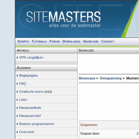
Scripts
-
Tutorials
-
Forum
-
Downloads
-
Showcase
-
Contact
Artikels
Showcase:
VPN vergelijken
Algemeen
Beginpagina
Showcase
>
Ontspanning
> Munten 
FAQ
Grafische worm
(243)
Links
Nieuwsartikels
Nieuwsarchief
Boeken programmeren
Gegevens:
Overzicht
Gepost door:
Z