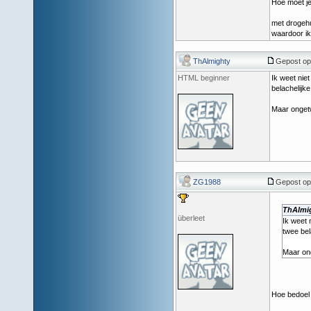
Hoe moet je
met drogehu
waardoor ik 
ThAlmighty
Gepost op
HTML beginner
Ik weet niet
belachelijk
Maar ongetwi
ZG1988
Gepost op:
ThAlmi
überleet
Ik weet n
twee bel
Maar ong
Hoe bedoel 