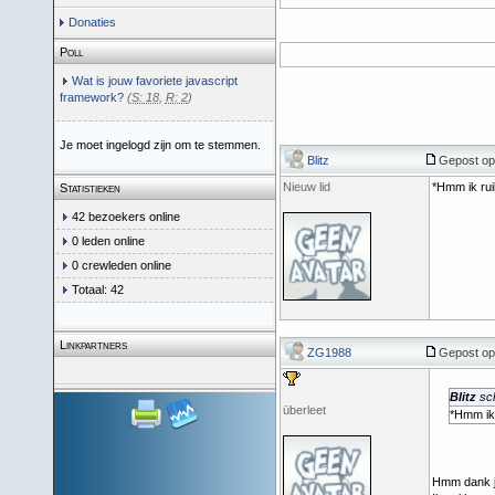
Donaties
Poll
Wat is jouw favoriete javascript
framework?
(
S: 18
,
R: 2
)
Je moet ingelogd zijn om te stemmen.
Blitz
Gepost op:
Nieuw lid
*Hmm ik ru
Statistieken
42 bezoekers online
0 leden online
0 crewleden online
Totaal: 42
Linkpartners
ZG1988
Gepost op:
Blitz
sch
überleet
*Hmm ik
Hmm dank je