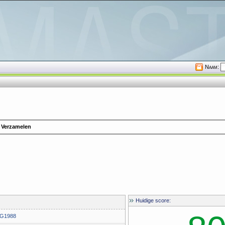
Naam:
Verzamelen
Huidige score:
G1988