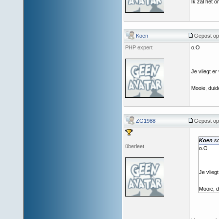
Ik zal het o
Koen
Gepost op:
PHP expert
o.O
Je vliegt e
Mooie, duid
ZG1988
Gepost op:
Koen
sc
überleet
o.O
Je vlieg
Mooie, d