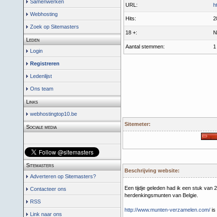
Samenwerken
URL:
h
Webhosting
Hits:
2
Zoek op Sitemasters
18 +:
N
Leden
Aantal stemmen:
1
Login
Registreren
Ledenlijst
Ons team
Links
webhostingtop10.be
Sitemeter:
Sociale media
Sitemasters
Beschrijving website:
Adverteren op Sitemasters?
Een tijdje geleden had ik een stuk van 
Contacteer ons
herdenkingsmunten van Belgie.
RSS
http://www.munten-verzamelen.com/
is 
Link naar ons