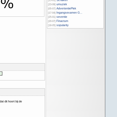
0
Schaken
[15-01]
umuziek
[23-09]
AdvertentiePlek
[05-07]
Ingangsexamen G...
[17-04]
seventie
[25-01]
Finactum
[20-07]
sopularity
[18-05]
t dit hoort bij de