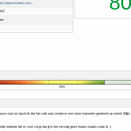
8
ttp://www.munten-verz...
847
ee
(80)
2euro vast en dacht ik dat het vals was omdat er een stom manneke getekent op stond. Blijkt da
mijn website die er voor zorgt dat jij in het vervolg geen fouten maakt zoals ik ;)