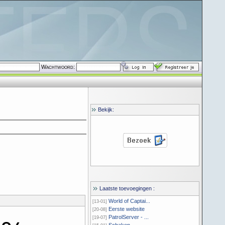
Wachtwoord:
Bekijk:
Laatste toevoegingen :
World of Captai...
[13-01]
Eerste website
[20-08]
PatrolServer - ...
[19-07]