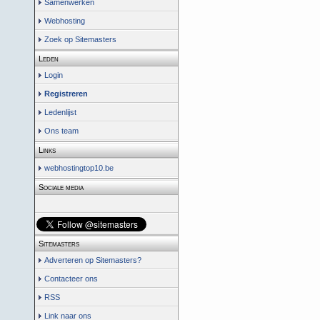
Samenwerken
Webhosting
Zoek op Sitemasters
Leden
Login
Registreren
Ledenlijst
Ons team
Links
webhostingtop10.be
Sociale media
Sitemasters
Adverteren op Sitemasters?
Contacteer ons
RSS
Link naar ons