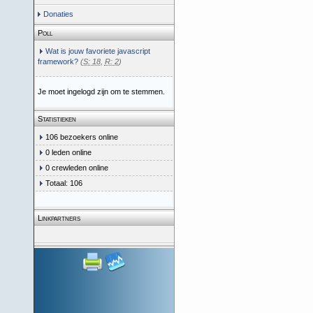
Donaties
Poll
Wat is jouw favoriete javascript
framework?
(
S: 18
,
R: 2
)
Je moet ingelogd zijn om te stemmen.
Statistieken
106 bezoekers online
0 leden online
0 crewleden online
Totaal: 106
Linkpartners