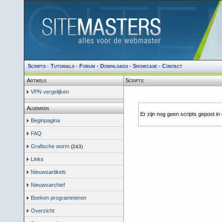
Scripts
-
Tutorials
-
Forum
-
Downloads
-
Showcase
-
Contact
Artikels
Scripts:
VPN vergelijken
Algemeen
Er zijn nog geen scripts gepost in
Beginpagina
FAQ
Grafische worm
(243)
Links
Nieuwsartikels
Nieuwsarchief
Boeken programmeren
Overzicht