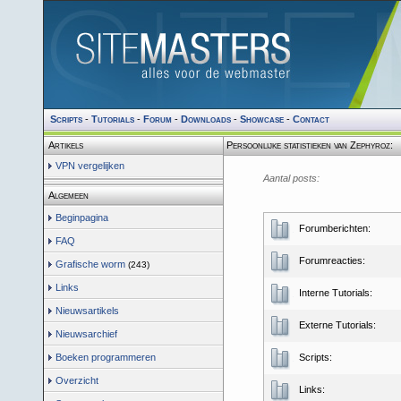
Scripts
-
Tutorials
-
Forum
-
Downloads
-
Showcase
-
Contact
Artikels
Persoonlijke statistieken van Zephyroz:
VPN vergelijken
Aantal posts:
Algemeen
Beginpagina
Forumberichten:
FAQ
Forumreacties:
Grafische worm
(243)
Links
Interne Tutorials:
Nieuwsartikels
Externe Tutorials:
Nieuwsarchief
Boeken programmeren
Scripts:
Overzicht
Links: