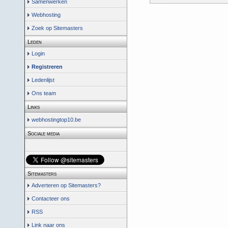
Samenwerken
Webhosting
Zoek op Sitemasters
Leden
Login
Registreren
Ledenlijst
Ons team
Links
webhostingtop10.be
Sociale media
Sitemasters
Adverteren op Sitemasters?
Contacteer ons
RSS
Link naar ons