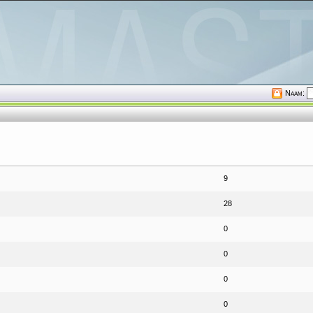
Naam:
9
28
0
0
0
0