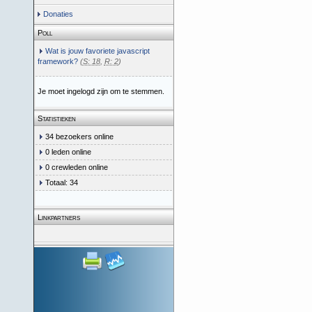
Donaties
Poll
Wat is jouw favoriete javascript
framework?
(
S: 18
,
R: 2
)
Je moet ingelogd zijn om te stemmen.
Statistieken
34 bezoekers online
0 leden online
0 crewleden online
Totaal: 34
Linkpartners