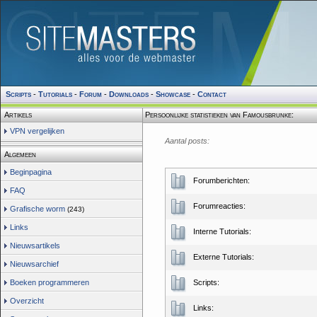
Scripts
-
Tutorials
-
Forum
-
Downloads
-
Showcase
-
Contact
Artikels
Persoonlijke statistieken van Famousbrunke:
VPN vergelijken
Aantal posts:
Algemeen
Beginpagina
Forumberichten:
FAQ
Forumreacties:
Grafische worm
(243)
Links
Interne Tutorials:
Nieuwsartikels
Externe Tutorials:
Nieuwsarchief
Boeken programmeren
Scripts:
Overzicht
Links: