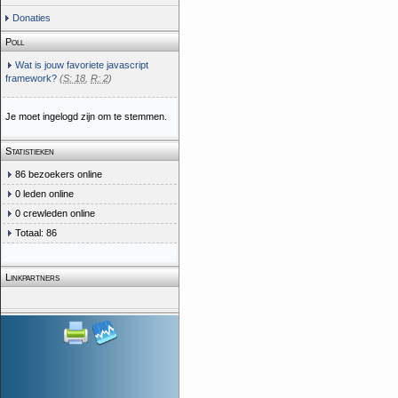
Donaties
Poll
Wat is jouw favoriete javascript
framework?
(
S: 18
,
R: 2
)
Je moet ingelogd zijn om te stemmen.
Statistieken
86 bezoekers online
0 leden online
0 crewleden online
Totaal: 86
Linkpartners