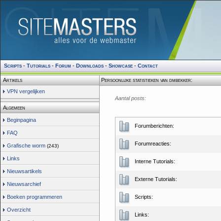
Scripts
-
Tutorials
-
Forum
-
Downloads
-
Showcase
-
Contact
Artikels
Persoonlijke statistieken van dmbekker:
VPN vergelijken
Aantal posts:
Algemeen
Beginpagina
Forumberichten:
FAQ
Forumreacties:
Grafische worm
(243)
Links
Interne Tutorials:
Nieuwsartikels
Externe Tutorials:
Nieuwsarchief
Boeken programmeren
Scripts:
Overzicht
Links: