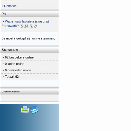
Donaties
Poll
Wat is jouw favoriete javascript
framework?
(
S: 18
,
R: 2
)
Je moet ingelogd zijn om te stemmen.
Statistieken
62 bezoekers online
0 leden online
0 crewleden online
Totaal: 62
Linkpartners