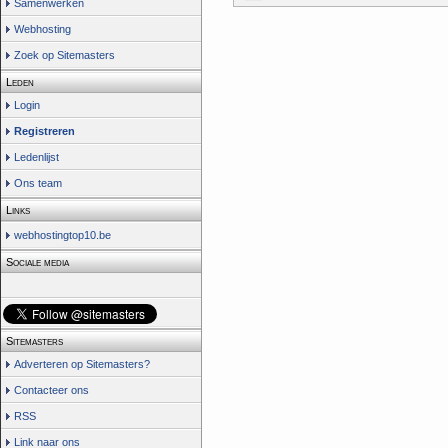
Samenwerken
Webhosting
Zoek op Sitemasters
Leden
Login
Registreren
Ledenlijst
Ons team
Links
webhostingtop10.be
Sociale media
Sitemasters
Adverteren op Sitemasters?
Contacteer ons
RSS
Link naar ons