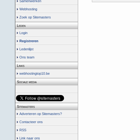
Samenwerken
Webhosting
Zoek op Sitemasters
Leden
Login
Registreren
Ledenlijst
Ons team
Links
webhostingtop10.be
Sociale media
Sitemasters
Adverteren op Sitemasters?
Contacteer ons
RSS
Link naar ons