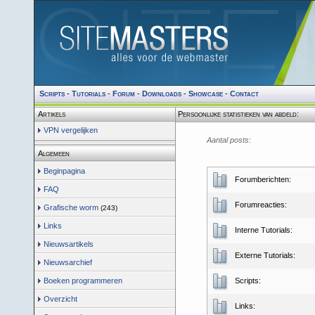
Scripts
-
Tutorials
-
Forum
-
Downloads
-
Showcase
-
Contact
Artikels
Persoonlijke statistieken van abdeld:
VPN vergelijken
Aantal posts:
Algemeen
Beginpagina
Forumberichten:
FAQ
Forumreacties:
Grafische worm
(243)
Links
Interne Tutorials:
Nieuwsartikels
Externe Tutorials:
Nieuwsarchief
Boeken programmeren
Scripts:
Overzicht
Links: