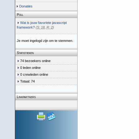
Donaties
Poll
Wat is jouw favoriete javascript
framework?
(
S: 18
,
R: 2
)
Je moet ingelogd zijn om te stemmen.
Statistieken
74 bezoekers online
0 leden online
0 crewleden online
Totaal: 74
Linkpartners