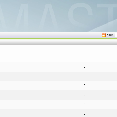
Naam:
0
0
0
0
0
0