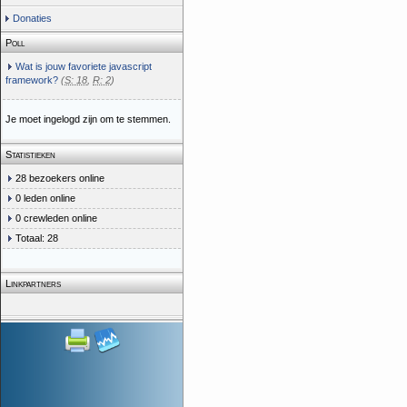
Donaties
Poll
Wat is jouw favoriete javascript
framework?
(
S: 18
,
R: 2
)
Je moet ingelogd zijn om te stemmen.
Statistieken
28 bezoekers online
0 leden online
0 crewleden online
Totaal: 28
Linkpartners