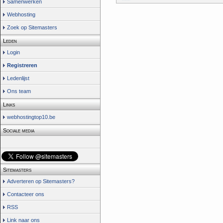
Samenwerken
Webhosting
Zoek op Sitemasters
Leden
Login
Registreren
Ledenlijst
Ons team
Links
webhostingtop10.be
Sociale media
Sitemasters
Adverteren op Sitemasters?
Contacteer ons
RSS
Link naar ons