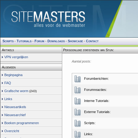
Scripts
-
Tutorials
-
Forum
-
Downloads
-
Showcase
-
Contact
Artikels
Persoonlijke statistieken van Stijn:
VPN vergelijken
Aantal posts:
Algemeen
Beginpagina
Forumberichten:
FAQ
Forumreacties:
Grafische worm
(243)
Links
Interne Tutorials:
Nieuwsartikels
Externe Tutorials:
Nieuwsarchief
Boeken programmeren
Scripts:
Overzicht
Links: