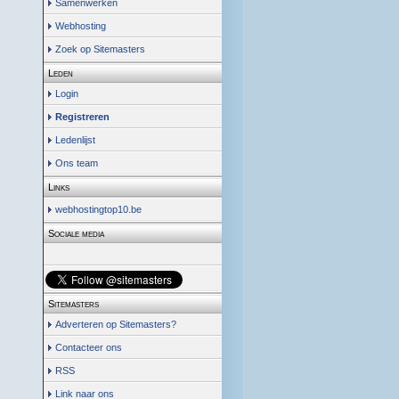
Samenwerken
Webhosting
Zoek op Sitemasters
Leden
Login
Registreren
Ledenlijst
Ons team
Links
webhostingtop10.be
Sociale media
Sitemasters
Adverteren op Sitemasters?
Contacteer ons
RSS
Link naar ons