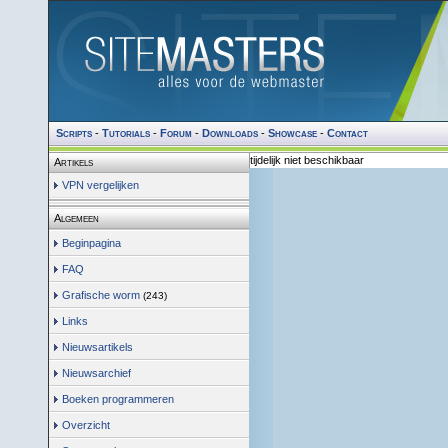
Scripts
-
Tutorials
-
Forum
-
Downloads
-
Showcase
-
Contact
tijdelijk niet beschikbaar
Artikels
VPN vergelijken
Algemeen
Beginpagina
FAQ
Grafische worm
(243)
Links
Nieuwsartikels
Nieuwsarchief
Boeken programmeren
Overzicht