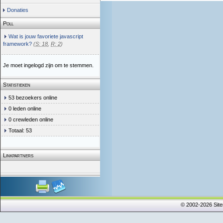
Donaties
Poll
Wat is jouw favoriete javascript
framework?
(
S: 18
,
R: 2
)
Je moet ingelogd zijn om te stemmen.
Statistieken
53 bezoekers online
0 leden online
0 crewleden online
Totaal: 53
Linkpartners
© 2002-2026 Sit