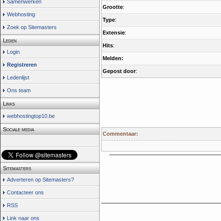
Samenwerken
Grootte
:
Webhosting
Type
:
Zoek op Sitemasters
Extensie
:
Leden
Hits
:
Login
Melden:
Registreren
Gepost door
:
Ledenlijst
Ons team
Links
webhostingtop10.be
Sociale media
Commentaar:
Sitemasters
Adverteren op Sitemasters?
Contacteer ons
RSS
Link naar ons