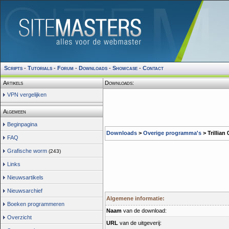
Scripts
-
Tutorials
-
Forum
-
Downloads
-
Showcase
-
Contact
Artikels
Downloads:
VPN vergelijken
Algemeen
Beginpagina
Downloads
>
Overige programma's
> Trillian 
FAQ
Grafische worm
(243)
Links
Nieuwsartikels
Nieuwsarchief
Algemene informatie:
Boeken programmeren
Naam
van de download:
Overzicht
URL
van de uitgeverij: