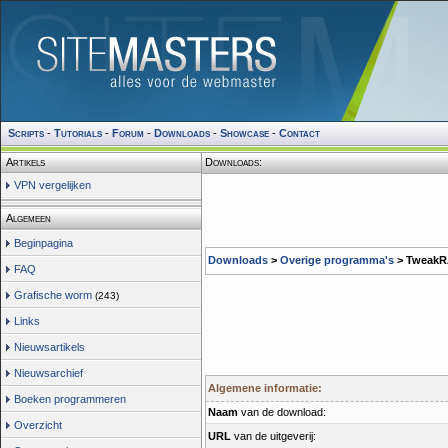
Scripts
-
Tutorials
-
Forum
-
Downloads
-
Showcase
-
Contact
Artikels
Downloads:
VPN vergelijken
Algemeen
Beginpagina
Downloads
>
Overige programma's
> Tweak
FAQ
Grafische worm
(243)
Links
Nieuwsartikels
Nieuwsarchief
Algemene informatie:
Boeken programmeren
Naam
van de download:
Overzicht
URL
van de uitgeverij: