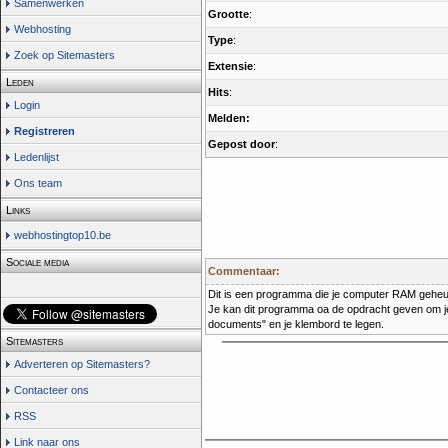
Samenwerken
Grootte
:
Webhosting
Type
:
Zoek op Sitemasters
Extensie
:
Leden
Hits
:
Login
Melden:
Registreren
Gepost door
:
Ledenlijst
Ons team
Links
webhostingtop10.be
Sociale media
Commentaar:
Dit is een programma die je computer RAM geheug
Je kan dit programma oa de opdracht geven om je 
documents" en je klembord te legen.
Sitemasters
Adverteren op Sitemasters?
Contacteer ons
RSS
Link naar ons