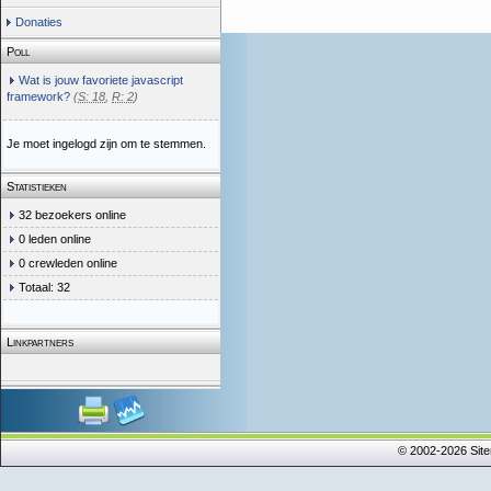
Donaties
Poll
Wat is jouw favoriete javascript
framework?
(
S: 18
,
R: 2
)
Je moet ingelogd zijn om te stemmen.
Statistieken
32 bezoekers online
0 leden online
0 crewleden online
Totaal: 32
Linkpartners
© 2002-2026 Sit